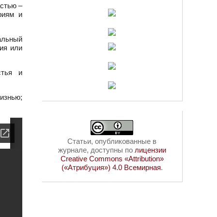
астью –
риям и
альный
ия или
стья и
жизнью;
Статьи, опубликованные в
журнале, доступны по
лицензии
Creative Commons «Attribution»
(«Атрибуция») 4.0 Всемирная
.