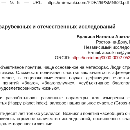
 №5. — URL: https://mir-nauki.com/PDF/26PSMN520.pdf
 зарубежных и отечественных исследований
Булкина Наталья Анато
Ростов-на-Дону,
Независимый исследо
E-mail: aboulkina@ya
ORCID:
https://orcid.org/0000-0002-05
объективное понятие, чаще основанное на метафорах. Люди ст
близким. Сложность понимания счастья заключается в эфемерн
е менее, в социоэкономических науках дефиницию счастья
понятий «благо», «благополучие», «субъективное благопол
 «удовлетворенность жизнью».
ии разрабатывают различные параметры для измерения с
я (Happy planet index), валовое национальное счастье (Gross-n
ятьдесят лет только усилился. Возникли понятия «всеобщего с
. Появилось огромное количество исследований, посвященных сч
удовлетворенности жизнью.