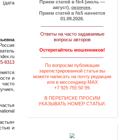
Прием статей в №4 (июль —
 (дата
август),
окончен
.
Прием статей в №5 начнется
01.09.2026.
Ответы на часто задаваемые
льевна
вопросы авторов
 Россия
Остерегайтесь мошенников!
ватель
ndex.ru
25-8313
По вопросам публикации
зарегистрированной статьи вы
ремятся
можете написать на почту редакции
ости и
или в мессенджер MAX
 часто
+7 925 755 50 99.
учие»,
В ПЕРЕПИСКЕ ПРОСИМ
УКАЗЫВАТЬ НОМЕР СТАТЬИ.
частья
ational
частья»
астью и