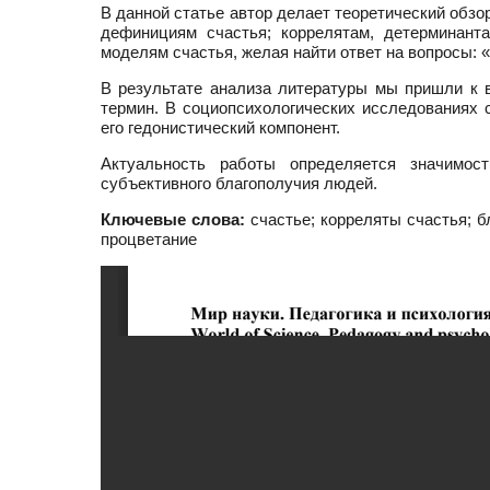
В данной статье автор делает теоретический обз
дефинициям счастья; коррелятам, детерминант
моделям счастья, желая найти ответ на вопросы: «
В результате анализа литературы мы пришли к 
термин. В социопсихологических исследованиях с
его гедонистический компонент.
Актуальность работы определяется значимос
субъективного благополучия людей.
Ключевые слова:
счастье; корреляты счастья; б
процветание