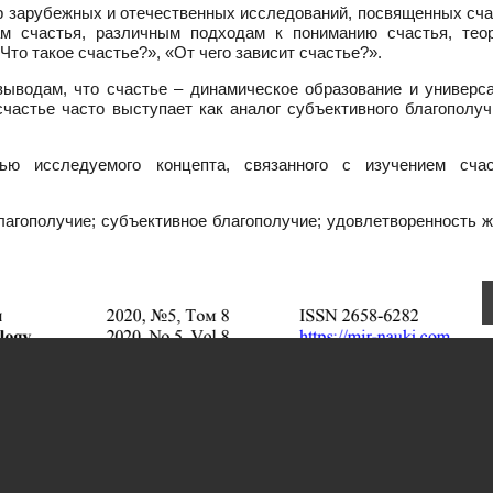
ор зарубежных и отечественных исследований, посвященных сч
ам счастья, различным подходам к пониманию счастья, тео
Что такое счастье?», «От чего зависит счастье?».
выводам, что счастье – динамическое образование и универс
частье часто выступает как аналог субъективного благополуч
тью исследуемого концепта, связанного с изучением сча
лагополучие; субъективное благополучие; удовлетворенность 