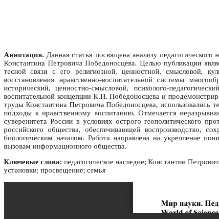
Аннотация.
Данная статья посвящена анализу педагогического н
Константина Петровича Победоносцева. Целью публикации являе
тесной связи с его религиозной, ценностной, смысловой, ку
восстановления нравственно-воспитательной системы многоо
исторический, ценностно-смысловой, психолого-педагогичес
воспитательной концепции К.П. Победоносцева и продемонстрир
труды Константина Петровича Победоносцева, использовались т
подходы к нравственному воспитанию. Отмечается неразрывная
суверенитета России в условиях острого геополитического пр
российского общества, обеспечивающей воспроизводство, сох
биологическим началом. Работа направлена на укрепление пон
вызовам информационного общества.
Ключевые слова:
педагогическое наследие; Константин Петрович
установки; просвещение; семья