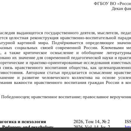
ФГБОУ ВО «Российс
Декан фак
аследия выдающегося государственного деятеля, мыслителя, педа
тся целостная реконструкция нравственно-воспитательной паради
льтурной картиной мира. Подчёркивается определяющее значен
бразных социальных связей современной России. Ключевыми мет
кий, а также критическое осмысление и обобщение литературн
овано их значение для современной педагогической науки и практ
еоретические и практико-ориентированные исследования известн
 связь нравственного воспитания общества, как целенаправленн
отивостояния. Авторами статьи предлагается осмысление нравств
ранение и развитие человеческого коллектива на основе усил
имания важности нравственного воспитания граждан России в ко
 Победоносцев; нравственное воспитание; православное вероучени