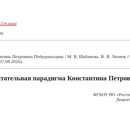
n226.html
т
)
тина Петровича Победоносцева / М. В. Шабанова, В. В. Леонов /
07.08.2026).
тательная парадигма Константина Петро
ФГБОУ ВО «Российс
Доцент