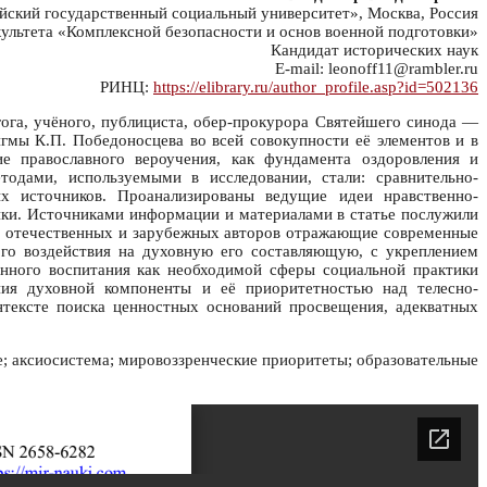
кий государственный социальный университет», Москва, Россия
ультета «Комплексной безопасности и основ военной подготовки»
Кандидат исторических наук
E-mail: leonoff11@rambler.ru
РИНЦ:
https://elibrary.ru/author_profile.asp?id=502136
гога, учёного, публициста, обер-прокурора Святейшего синода —
гмы К.П. Победоносцева во всей совокупности её элементов и в
ие православного вероучения, как фундамента оздоровления и
одами, используемыми в исследовании, стали: сравнительно-
ых источников. Проанализированы ведущие идеи нравственно-
ики. Источниками информации и материалами в статье послужили
ых отечественных и зарубежных авторов отражающие современные
ого воздействия на духовную его составляющую, с укреплением
енного воспитания как необходимой сферы социальной практики
ения духовной компоненты и её приоритетностью над телесно-
нтексте поиска ценностных оснований просвещения, адекватных
е; аксиосистема; мировоззренческие приоритеты; образовательные