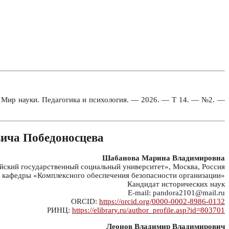
/ Мир науки. Педагогика и психология. — 2026. — Т 14. — №2. —
вича Победоносцева
Шабанова Марина Владимировна
кий государственный социальный университет», Москва, Россия
 кафедры «Комплексного обеспечения безопасности организации»
Кандидат исторических наук
E-mail: pandora2101@mail.ru
ORCID:
https://orcid.org/0000-0002-8986-0132
РИНЦ:
https://elibrary.ru/author_profile.asp?id=803701
Леонов Владимир Владимирович