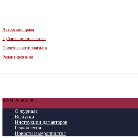
Авторские права
Публикационная этика
Политика антиплагиата
Рецензирование
ISSN 2658-6282
О журнале
Выпуски
Инструкции для авторов
Редколлегия
Новости и мероприятия