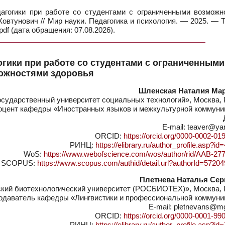
агогики при работе со студентами с ограниченными возможн
 Ковтунович // Мир науки. Педагогика и психология. — 2025. — 
df (дата обращения: 07.08.2026).
гики при работе со студентами с ограниченными
ожностями здоровья
Шленская Наталия Ма
сударственный университет социальных технологий», Москва, 
оцент кафедры «Иностранных языков и межкультурной коммуни
E-mail: teaver@ya
ORCID:
https://orcid.org/0000-0002-01
РИНЦ:
https://elibrary.ru/author_profile.asp?i
WoS:
https://www.webofscience.com/wos/author/rid/AAB-27
SCOPUS:
https://www.scopus.com/authid/detail.url?authorId=5720
Плетнева Наталья Сер
ий биотехнологический университет (РОСБИОТЕХ)», Москва, 
одаватель кафедры «Лингвистики и профессиональной коммуни
E-mail: pletnevans@m
ORCID:
https://orcid.org/0000-0001-99
РИНЦ:
https://elibrary.ru/author_profile.asp?i