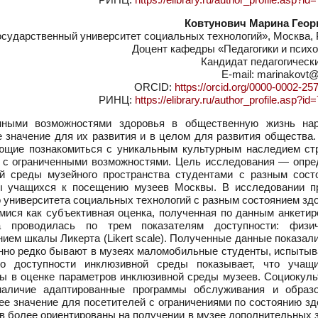
Ковтунович Марина Геор
сударственный университет социальных технологий», Москва, 
Доцент кафедры «Педагогики и психо
Кандидат педагогическ
E-mail: marinakovt@
ORCID:
https://orcid.org/0000-0002-25
РИНЦ:
https://elibrary.ru/author_profile.asp?i
нными возможностями здоровья в общественную жизнь на
 значение для их развития и в целом для развития общества.
яющие познакомиться с уникальным культурным наследием ст
 с ограниченными возможностями. Цель исследования — опре
ой среды музейного пространства студентами с разным сост
вы учащихся к посещению музеев Москвы. В исследовании п
о университета социальных технологий с разным состоянием зд
ися как субъективная оценка, полученная по данным анкетир
а проводилась по трем показателям доступности: физич
ем шкалы Ликерта (Likert scale). Полученные данные показали
енно редко бывают в музеях маломобильные студенты, испыты
 о доступности инклюзивной среды показывает, что учащ
ны в оценке параметров инклюзивной среды музеев. Социокуль
наличие адаптированные программы обслуживания и образо
е значение для посетителей с ограничениями по состоянию зд
в более ориентированы на получении в музее дополнительных 