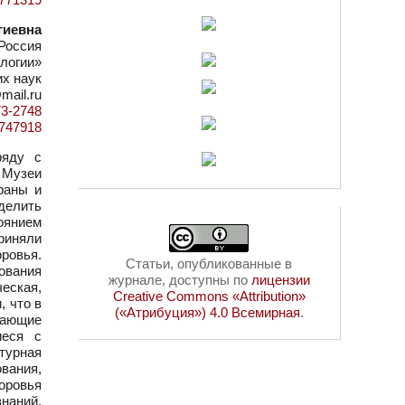
гиевна
Россия
логии»
их наук
mail.ru
73-2748
d=747918
ряду с
 Музеи
раны и
делить
оянием
риняли
оровья.
Статьи, опубликованные в
ования
журнале, доступны по
лицензии
еская,
Creative Commons «Attribution»
, что в
(«Атрибуция») 4.0 Всемирная
.
вающие
иеся с
турная
вания,
оровья
знаний,