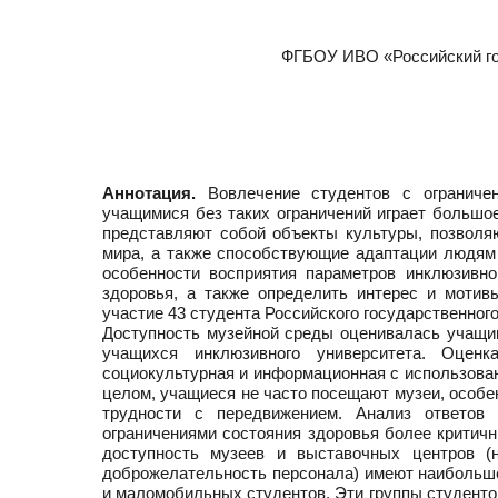
ФГБОУ ИВО «Российский го
Аннотация.
Вовлечение студентов с ограниче
учащимися без таких ограничений играет большое
представляют собой объекты культуры, позвол
мира, а также способствующие адаптации людям
особенности восприятия параметров инклюзивн
здоровья, а также определить интерес и моти
участие 43 студента Российского государственног
Доступность музейной среды оценивалась учащим
учащихся инклюзивного университета. Оценк
социокультурная и информационная с использовани
целом, учащиеся не часто посещают музеи, особ
трудности с передвижением. Анализ ответов
ограничениями состояния здоровья более критич
доступность музеев и выставочных центров (
доброжелательность персонала) имеют наибольше
и маломобильных студентов. Эти группы студенто