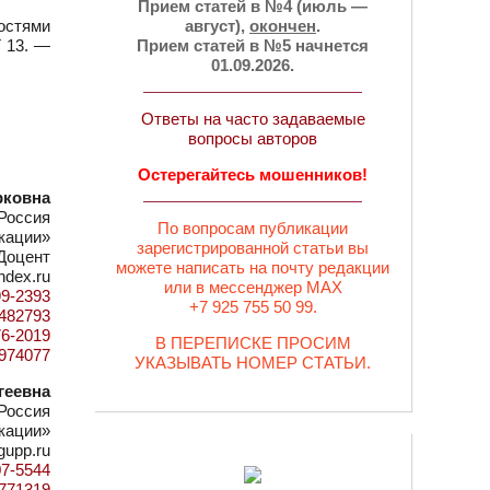
Прием статей в №4 (июль —
остями
август),
окончен
.
Т 13. —
Прием статей в №5 начнется
01.09.2026.
Ответы на часто задаваемые
вопросы авторов
Остерегайтесь мошенников!
рковна
Россия
По вопросам публикации
кации»
зарегистрированной статьи вы
Доцент
можете написать на почту редакции
ndex.ru
или в мессенджер MAX
99-2393
+7 925 755 50 99.
d=482793
76-2019
В ПЕРЕПИСКЕ ПРОСИМ
4974077
УКАЗЫВАТЬ НОМЕР СТАТЬИ.
геевна
Россия
кации»
gupp.ru
07-5544
d=771319