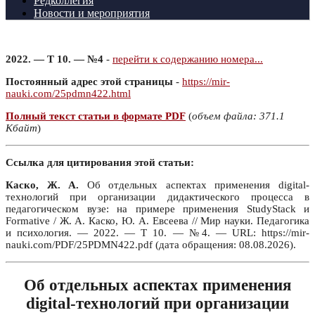
Редколлегия
Новости и мероприятия
2022. — Т 10. — №4
-
перейти к содержанию номера...
Постоянный адрес этой страницы
-
https://mir-
nauki.com/25pdmn422.html
Полный текст статьи в формате PDF
(
объем файла: 371.1
Кбайт
)
Ссылка для цитирования этой статьи:
Каско, Ж. А.
Об отдельных аспектах применения digital-
технологий при организации дидактического процесса в
педагогическом вузе: на примере применения StudyStack и
Formative / Ж. А. Каско, Ю. А. Евсеева // Мир науки. Педагогика
и психология. — 2022. — Т 10. — №4. — URL: https://mir-
nauki.com/PDF/25PDMN422.pdf (дата обращения: 08.08.2026).
Об отдельных аспектах применения
digital-технологий при организации