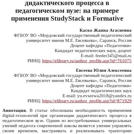
дидактического процесса в
педагогическом вузе: на примере
применения StudyStack и Formative
Каско Жанна Агасиевна
ФГБОУ ВО «Мордовский государственный педагогический
университет имени М.Е. Евсевьева», Саранск, Россия
Доцент кафедры «Педагогики»
Кандидат педагогических наук, доцент
E-mail: feeder345@mail.ru
РИНЦ:
https://elibrary.ru/author_profile.asp?id=761075
Евсеева Юлия Алексеевна
ФГБОУ ВО «Мордовский государственный педагогический
университет имени М.Е. Евсевьева», Саранск, Россия
Доцент кафедры «Педагогики»
Кандидат педагогических наук
E-mail: yu.evseewa2018@yandex.ru
РИНЦ:
https://elibrary.ru/author_profile.asp?id=871929
Аннотация.
В статье обоснована необходимость применения
digital-технологий при организации дидактического процесса в
педагогическом вузе. Одним из востребованных универсальных
умений педагога современной школы является умение управлять
своим временем, выстраивать и реализовывать траекторию