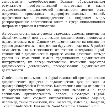
саморазвития, самообразования. Важным образовательным
результатом профессиональной подготовки в плане
осуществления дидактической деятельности должно стать
получение прикладных надпрофессиональных знаний,
профессиональное самоопределение в цифровом мире,
распространение собственного опыта в сфере инновационных
цифровых сервисов и технологий.
Авторами статьи рассмотрены отдельные аспекты применения
digital-технологий при организации дидактического процесса в
педагогическом вузе. Данные технологии влияют на повышение
уровня дидактической подготовки будущего педагога. В работе
отмечается, что в зависимости от степени интеграции digital-
технологий в дидактический процесс можно различать четыре
уровня их изменений: замена традиционных дидактических
инструментов, их совершенствование, изменение характера
дидактических деятельности, преобразование дидактических
деятельности.
Особенности использования digital-технологий при организации
дидактического процесса в педагогическом вузе описаны на
примере StudyStack и Formative. Качественная оценка их влияния
на эффективность процесса обучения выполнена в ходе
специально организованного опроса. Некоторые Digital-
технологии сами создают интерактивные учебные задания,
например, такие технологии, как Flashcards, Matching, Hangman,
TypeIn, Study Stack, Bug match, Word Scramble, Chopped и т. д.