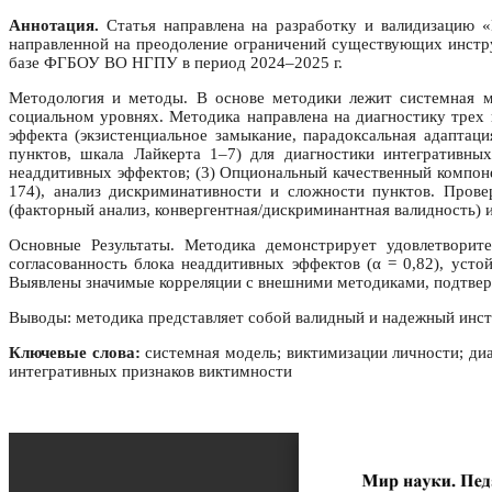
Аннотация.
Статья направлена на разработку и валидизацию «
направленной на преодоление ограничений существующих инстру
базе ФГБОУ ВО НГПУ в период 2024–2025 г.
Методология и методы. В основе методики лежит системная м
социальном уровнях. Методика направлена на диагностику трех 
эффекта (экзистенциальное замыкание, парадоксальная адаптац
пунктов, шкала Лайкерта 1–7) для диагностики интегративны
неаддитивных эффектов; (3) Опциональный качественный компоне
174), анализ дискриминативности и сложности пунктов. Прове
(факторный анализ, конвергентная/дискриминантная валидность) 
Основные Результаты. Методика демонстрирует удовлетворите
согласованность блока неаддитивных эффектов (α = 0,82), уст
Выявлены значимые корреляции с внешними методиками, подтве
Выводы: методика представляет собой валидный и надежный инст
Ключевые слова:
системная модель; виктимизации личности; диа
интегративных признаков виктимности