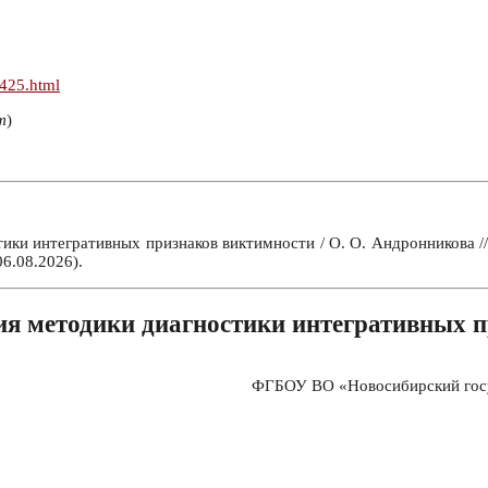
n425.html
т
)
ики интегративных признаков виктимности / О. О. Андронникова /
6.08.2026).
ия методики диагностики интегративных 
ФГБОУ ВО «Новосибирский госуд