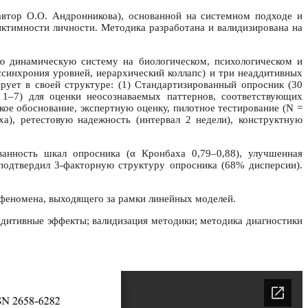
автор О.О. Андронникова), основанной на системном подходе и
ктимности личности. Методика разработана и валидизирована на
ю динамическую систему на биологическом, психологическом и
ссинхрония уровней, иерархический коллапс) и три неаддитивных
рует в своей структуре: (1) Стандартизированный опросник (30
 1–7) для оценки неосознаваемых паттернов, соответствующих
ое обоснование, экспертную оценку, пилотное тестирование (N =
а), ретестовую надежность (интервал 2 недели), конструктную
ванность шкал опросника (α Кронбаха 0,79–0,88), улучшенная
 подтвердил 3-факторную структуру опросника (68% дисперсии).
 феномена, выходящего за рамки линейных моделей.
ддитивные эффекты; валидизация методики; методика диагностики