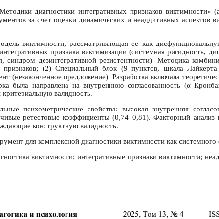
Методики диагностики интегративных признаков виктимности» (
ментов за счет оценки динамических и неаддитивных аспектов ви
одель виктимности, рассматривающая ее как дисфункциональну
интегративных признака виктимизации (системная ригидность, ди
ия, синдром дезинтегративной резистентности). Методика комбини
х признаков; (2) Специальный блок (9 пунктов, шкала Лайкерта
нт (незаконченное предложение). Разработка включала теоретическ
рка была направлена на внутреннюю согласованность (α Кронбах
и критериальную валидность.
льные психометрические свойства: высокая внутренняя согласо
ойчивые ретестовые коэффициенты (0,74–0,81). Факторный анализ
рждающие конструктную валидность.
румент для комплексной диагностики виктимности как системного
гностика виктимности; интегративные признаки виктимности; неа