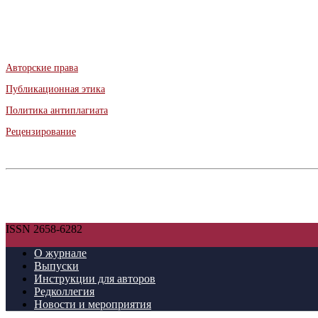
Авторские права
Публикационная этика
Политика антиплагиата
Рецензирование
ISSN 2658-6282
О журнале
Выпуски
Инструкции для авторов
Редколлегия
Новости и мероприятия