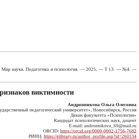
/ Мир науки. Педагогика и психология. — 2025. — Т 13. — №4. —
признаков виктимности
Андронникова Ольга Олеговна
арственный педагогический университет», Новосибирск, Россия
Декан факультета «Психологии»
Кандидат психологических наук, доцент
E-mail: andronnikova_69@mail.ru
ORCID:
https://orcid.org/0000-0002-1756-7682
РИНЦ:
https://elibrary.ru/author_profile.asp?id=260134