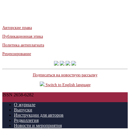
Авторские права
Публикационная этика
Политика антиплагиата
Рецензирование
Подписаться на новостную рассылку
Switch to English language
ISSN 2658-6282
О журнале
Выпуски
Инструкции для авторов
Редколлегия
Новости и мероприятия