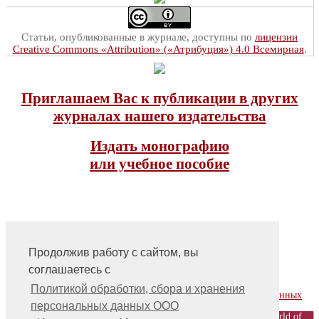
Статьи, опубликованные в журнале, доступны по
лицензии
Creative Commons «Attribution» («Атрибуция») 4.0 Всемирная
.
Приглашаем Вас к публикации в других
журналах нашего издательства
Издать монографию
или учебное пособие
Продолжив работу с сайтом, вы
соглашаетесь с
На главную
Контакты, учредитель, редакция
Политикой обработки, сбора и хранения
Политика обработки, сбора и хранения персональных данных
персональных данных ООО
© ООО «Издательство «Мир науки» \ «Publishing company «World of