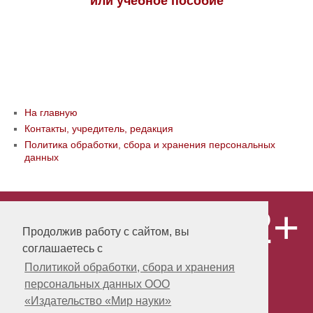
или учебное пособие
На главную
Контакты, учредитель, редакция
Политика обработки, сбора и хранения персональных
данных
12+
© ООО «Издательство «Мир науки» \
«Publishing company «World of science»,
Продолжив работу с сайтом, вы
LLC Материалы, размещенные на сайте,
соглашаетесь с
охраняются Законом о защите авторских
прав. Публикация любых материалов
Политикой обработки, сбора и хранения
этого сайта запрещена без
персональных данных ООО
предварительного согласования с
издательством. Авторские права на
«Издательство «Мир науки»
размещенные на сайте научные