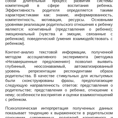
собой длительный процесс развития системы
компетенций в сфере воспитания ребенка.
Эффективность родителя определяется такими
характеристиками как: знание, информированность,
компетентность, мотивация, ресурсы. Основными
уровнями реализации родительского отношения к ребенку
являются: когнитивный (представления о ребенке);
эмоциональный (чувства и эмоции, связанные с
ребенком); поведенческий (умения взаимодействовать с
ребенком).
Контент-анализ текстовой информации, полученной
методом ассоциативного эксперимента (методика
«Незавершенные предложения») позволил выявить
глубинный, неосознаваемый, автоматизированный
уровень репрезентации респондентами образа
родительства. В качестве стимульных для испытуемых
были сконструированы фразы, предполагающие
следующую направленность ответов: представления о
родительстве; представления о ребенке, отношение к
нему; особенности восприятия и оценки взаимоотношений
с ребенком.
Психологическая интерпретация полученных данных
показывает тенденцию к выраженности в родительском
отношении современных родителей когнитивного и