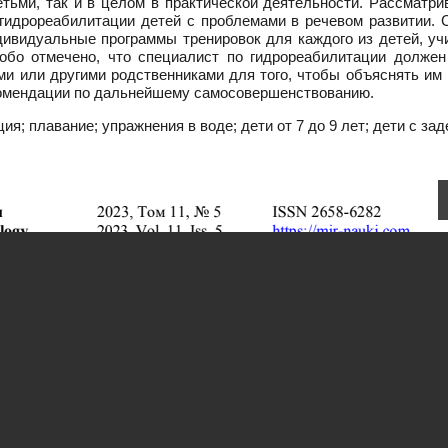
тьми, так и в целом в практической деятельности. Рассматри
гидрореабилитации детей с проблемами в речевом развитии. 
дивидуальные программы тренировок для каждого из детей, уч
собо отмечено, что специалист по гидрореабилитации должен
ями или другими родственниками для того, чтобы объяснять им
екомендации по дальнейшему самосовершенствованию.
я; плавание; упражнения в воде; дети от 7 до 9 лет; дети с за