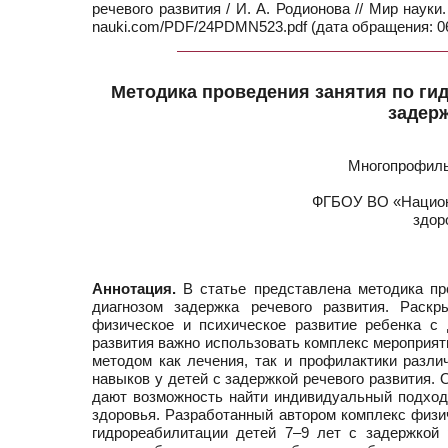
речевого развития / И. А. Родионова // Мир науки
nauki.com/PDF/24PDMN523.pdf (дата обращения: 06
Методика проведения занятия по гид
задерж
Многопрофиль
ФГБОУ ВО «Национа
здор
Аннотация.
В статье представлена методика про
диагнозом задержка речевого развития. Раскр
физическое и психическое развитие ребенка с 
развития важно использовать комплекс мероприят
методом как лечения, так и профилактики разли
навыков у детей с задержкой речевого развития.
дают возможность найти индивидуальный подход 
здоровья. Разработанный автором комплекс физи
гидрореабилитации детей 7–9 лет с задержкой 