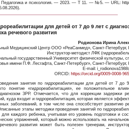
. Педагогика и психология. — 2023. — Т 11. — №5. — URL: https
.08.2026).
рореабилитации для детей от 7 до 9 лет с диагно
ка речевого развития
Родионова Ирина Алек
ный Медицинский Центр ООО «РеаСанмед», Санкт-Петербург, 
Инструктор-методист ЛФК (гидрореабели
льный государственный Университет физической культуры, сп
овья имени П.Ф. Лесгафта, Санкт-Петербург», Санкт-Петербург,
E-mail: i_rodionova1988@
ORCID:
https://orcid.org/0009-0008-96
ведения занятия по гидрореабилитации для детей от 7 до 9
ыто понятие «гидрореабилитация», ее положительное влия
диагнозом ЗРР. Отмечается, что для коррекции задержки ре
ий, куда входит и гидрореабилитация, которая является эффе
чных заболеваний, в том числе она способствует развитию р
 Описанные этапы методики проведения занятий по гидрореаби
для каждого ребенка, учитывая его уровень подготовки и сос
ческих упражнений, который можно использовать на начальном
речевого развития может быть полезен тренерам, инструкто