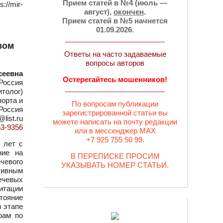
Прием статей в №4 (июль —
://mir-
август),
окончен
.
Прием статей в №5 начнется
01.09.2026.
зом
Ответы на часто задаваемые
вопросы авторов
сеевна
Остерегайтесь мошенников!
Россия
толог)
орта и
По вопросам публикации
 Россия
зарегистрированной статьи вы
list.ru
можете написать на почту редакции
53-9356
или в мессенджер MAX
+7 925 755 50 99.
 лет с
ние на
В ПЕРЕПИСКЕ ПРОСИМ
чевого
УКАЗЫВАТЬ НОМЕР СТАТЬИ.
ктивным
ечевых
литации
тояние
 этапе
рам по