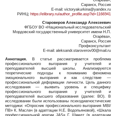
Саранск, Россия
E-mail: victoryakurkina@yandex.ru
РИНЦ:
https://elibrary.ru/author_profile.asp?id=1166941
Староверов Александр Алексеевич
ФГБОУ ВО «Национальный исследовательский
Мордовский государственный университет имени Н.П.
Огарёва»,
Саранск, Россия
Профконсультант
E-mail: aleksandr.staroverov00@mail.ru
Аннотация.
В статье рассматривается проблема
профессионального выгорания у учителей и
преподавателей высшей школы. Анализируются
теоретические подходы к пониманию феномена
эмоционального выгорания и как следствие —
профессиональной деформации личности. Цель данного
исследования — выявить уровень и специфику
профессионального выгорания у учителей и
преподавателей высшего образования (далее: ВО). В
исследовании были использованы психодиагностические
методики: «Опросник профессионального выгорания MBI/
ПВ» К. Маслач (в адаптации Н.Е. Водопьяновой), «Шкала
профессиональной апатии JAS» Г. Шмидт (в адаптации