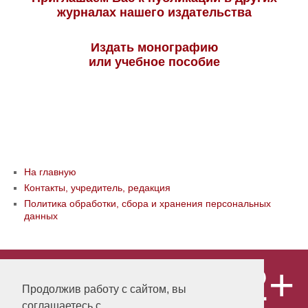
журналах нашего издательства
Издать монографию
или учебное пособие
На главную
Контакты, учредитель, редакция
Политика обработки, сбора и хранения персональных
данных
12+
© ООО «Издательство «Мир науки» \
«Publishing company «World of science»,
Продолжив работу с сайтом, вы
LLC Материалы, размещенные на сайте,
соглашаетесь с
охраняются Законом о защите авторских