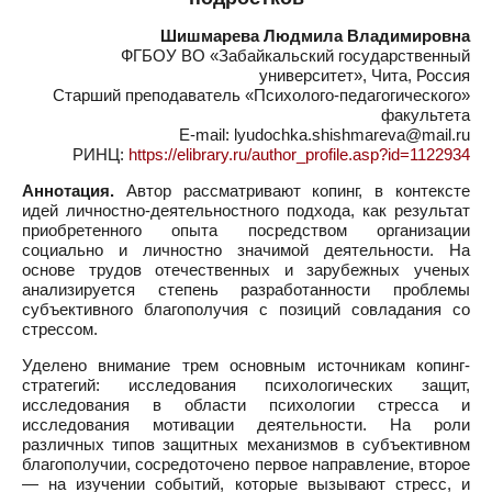
Шишмарева Людмила Владимировна
ФГБОУ ВО «Забайкальский государственный
университет», Чита, Россия
Старший преподаватель «Психолого-педагогического»
факультета
E-mail: lyudochka.shishmareva@mail.ru
РИНЦ:
https://elibrary.ru/author_profile.asp?id=1122934
Аннотация.
Автор рассматривают копинг, в контексте
идей личностно-деятельностного подхода, как результат
приобретенного опыта посредством организации
социально и личностно значимой деятельности. На
основе трудов отечественных и зарубежных ученых
анализируется степень разработанности проблемы
субъективного благополучия с позиций совладания со
стрессом.
Уделено внимание трем основным источникам копинг-
стратегий: исследования психологических защит,
исследования в области психологии стресса и
исследования мотивации деятельности. На роли
различных типов защитных механизмов в субъективном
благополучии, сосредоточено первое направление, второе
— на изучении событий, которые вызывают стресс, и