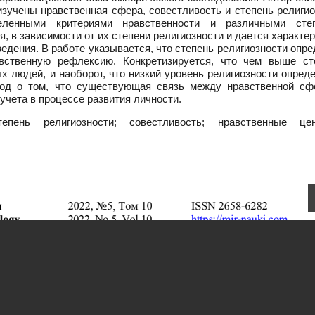
изучены нравственная сфера, совестливость и степень религи
ленными критериями нравственности и различными сте
, в зависимости от их степени религиозности и дается характе
ведения. В работе указывается, что степень религиозности опр
авственную рефлексию. Конкретизируется, что чем выше ст
х людей, и наоборот, что низкий уровень религиозности опред
од о том, что существующая связь между нравственной сф
учета в процессе развития личности.
пень религиозности; совестливость; нравственные цен