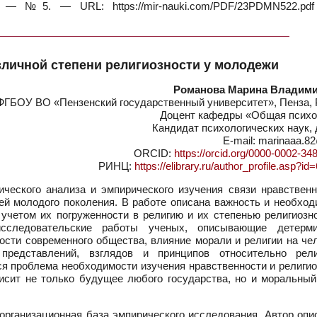
— №5. — URL: https://mir-nauki.com/PDF/23PDMN522.pdf
зличной степени религиозности у молодежи
Романова Марина Владим
ФГБОУ ВО «Пензенский государственный университет», Пенза, 
Доцент кафедры «Общая психо
Кандидат психологических наук,
E-mail: marinaaa.8
ORCID:
https://orcid.org/0000-0002-34
РИНЦ:
https://elibrary.ru/author_profile.asp?i
ческого анализа и эмпирического изучения связи нравственн
ей молодого поколения. В работе описана важность и необход
четом их погруженности в религию и их степенью религиозно
исследовательские работы ученых, описывающие детерм
ости современного общества, влияние морали и религии на че
представлений, взглядов и принципов относительно рел
я проблема необходимости изучения нравственности и религио
исит не только будущее любого государства, но и моральный
 организационная база эмпирического исследования. Автор оп