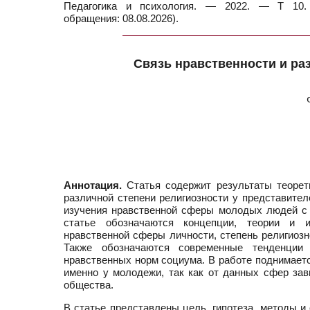
Педагогика и психология. — 2022. — Т 10. 
обращения: 08.08.2026).
Связь нравственности и ра
Аннотация.
Статья содержит результаты теорети
различной степени религиозности у представител
изучения нравственной сферы молодых людей с у
статье обозначаются концепции, теории и 
нравственной сферы личности, степень религиозн
Также обозначаются современные тенденции 
нравственных норм социума. В работе поднимаетс
именно у молодежи, так как от данных сфер зав
общества.
В статье представлены цель, гипотеза, методы и