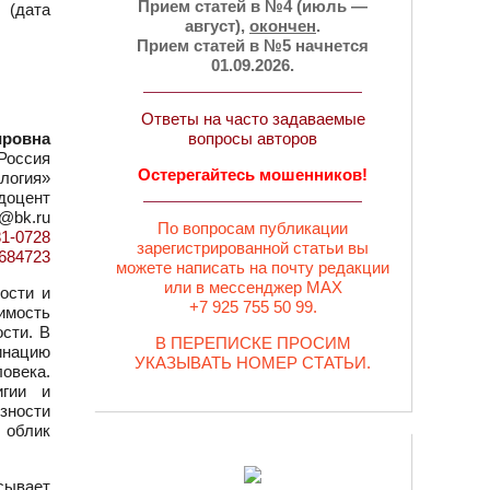
Прием статей в №4 (июль —
 (дата
август),
окончен
.
Прием статей в №5 начнется
01.09.2026.
Ответы на часто задаваемые
ировна
вопросы авторов
Россия
Остерегайтесь мошенников!
логия»
 доцент
2@bk.ru
По вопросам публикации
81-0728
зарегистрированной статьи вы
d=684723
можете написать на почту редакции
или в мессенджер MAX
ости и
+7 925 755 50 99.
имость
сти. В
В ПЕРЕПИСКЕ ПРОСИМ
инацию
УКАЗЫВАТЬ НОМЕР СТАТЬИ.
ловека.
игии и
зности
 облик
исывает