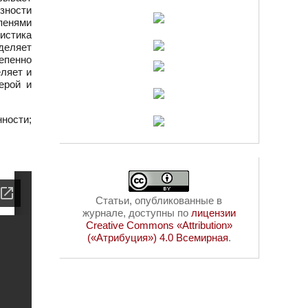
озности
пенями
ристика
еделяет
епенно
еляет и
ерой и
ности;
Статьи, опубликованные в
журнале, доступны по
лицензии
Creative Commons «Attribution»
(«Атрибуция») 4.0 Всемирная
.