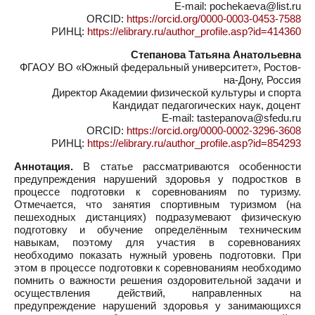
E-mail: pochekaeva@list.ru
ORCID:
https://orcid.org/0000-0003-0453-7588
РИНЦ:
https://elibrary.ru/author_profile.asp?id=414360
Степанова Татьяна Анатольевна
ФГАОУ ВО «Южный федеральный университет», Ростов-
на-Дону, Россия
Директор Академии физической культуры и спорта
Кандидат педагогических наук, доцент
E-mail: tastepanova@sfedu.ru
ORCID:
https://orcid.org/0000-0002-3296-3608
РИНЦ:
https://elibrary.ru/author_profile.asp?id=854293
Аннотация.
В статье рассматриваются особенности
предупреждения нарушений здоровья у подростков в
процессе подготовки к соревнованиям по туризму.
Отмечается, что занятия спортивным туризмом (на
пешеходных дистанциях) подразумевают физическую
подготовку и обучение определённым техническим
навыкам, поэтому для участия в соревнованиях
необходимо показать нужный уровень подготовки. При
этом в процессе подготовки к соревнованиям необходимо
помнить о важности решения оздоровительной задачи и
осуществления действий, направленных на
предупреждение нарушений здоровья у занимающихся