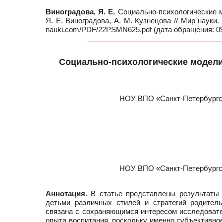
Виноградова, Я. Е.
Социально-психологические м
Я. Е. Виноградова, А. М. Кузнецова // Мир науки.
nauki.com/PDF/22PSMN625.pdf (дата обращения: 09
Социально-психологические модел
НОУ ВПО «Санкт-Петербургск
НОУ ВПО «Санкт-Петербургск
Аннотация.
В статье представлены результаты к
детьми различных стилей и стратегий родитель
связана с сохраняющимся интересом исследоват
опыта воспитания, поскольку именно субъективн