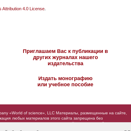
Attribution 4.0 License
.
Приглашаем Вас к публикации в
других журналах нашего
издательства
Издать монографию
или учебное пособие
pany «World of science», LLC Материалы, размещенные на сайте,
икация любых материалов этого сайта запрещена без
вторские права на размещенные на сайте научные публикации
йта - Александр Павлов, pavlov@mir-nauki.com