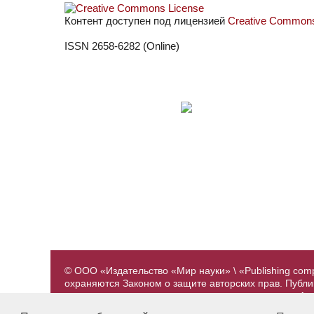
Контент доступен под лицензией
Creative Commons 
ISSN 2658-6282 (Online)
© ООО «Издательство «Мир науки» \ «Publishing com
охраняются Законом о защите авторских прав. Публ
предварительного согласования с издательством. А
принадлежат их авторам. Разработка и поддержка са