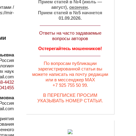
Прием статей в №4 (июль —
тами /
август),
окончен
.
://mir-
Прием статей в №5 начнется
01.09.2026.
Ответы на часто задаваемые
ми
вопросы авторов
Остерегайтесь мошенников!
ньевна
Россия
По вопросам публикации
логии»
зарегистрированной статьи вы
их наук
можете написать на почту редакции
ail.com
или в мессенджер MAX
58-4432
+7 925 755 50 99.
=1041455
В ПЕРЕПИСКЕ ПРОСИМ
имовна
УКАЗЫВАТЬ НОМЕР СТАТЬИ.
Россия
ail.com
риятия
ования
енного
птации