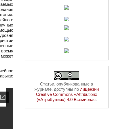
маемых
ования
тания.
ейного
личных
омощью
уровня
приятии
ленные
 время
 может
мейное
авыки;
Статьи, опубликованные в
журнале, доступны по
лицензии
Creative Commons «Attribution»
(«Атрибуция») 4.0 Всемирная
.