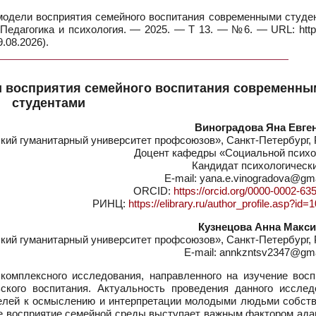
одели восприятия семейного воспитания современными студен
 Педагогика и психология. — 2025. — Т 13. — №6. — URL: https
.08.2026).
и восприятия семейного воспитания современны
студентами
Виноградова Яна Евге
ий гуманитарный университет профсоюзов», Санкт-Петербург, 
Доцент кафедры «Социальной психо
Кандидат психологическ
E-mail: yana.e.vinogradova@gm
ORCID:
https://orcid.org/0000-0002-63
РИНЦ:
https://elibrary.ru/author_profile.asp?id
Кузнецова Анна Макс
ий гуманитарный университет профсоюзов», Санкт-Петербург, 
E-mail: annkzntsv2347@gm
омплексного исследования, направленного на изучение восп
ского воспитания. Актуальность проведения данного исслед
елей к осмыслению и интерпретации молодыми людьми собств
ое восприятие семейной среды выступает важным фактором ада