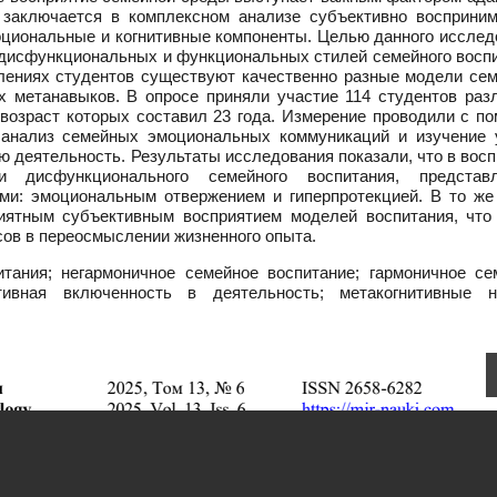
я заключается в комплексном анализе субъективно восприни
оциональные и когнитивные компоненты. Целью данного исслед
 дисфункциональных и функциональных стилей семейного воспи
лениях студентов существуют качественно разные модели сем
х метанавыков. В опросе приняли участие 114 студентов раз
 возраст которых составил 23 года. Измерение проводили с п
 анализ семейных эмоциональных коммуникаций и изучение 
ю деятельность. Результаты исследования показали, что в вос
 дисфункционального семейного воспитания, представ
ми: эмоциональным отвержением и гиперпротекцией. В то же
риятным субъективным восприятием моделей воспитания, что
сов в переосмыслении жизненного опыта.
тания; негармоничное семейное воспитание; гармоничное се
тивная включенность в деятельность; метакогнитивные н