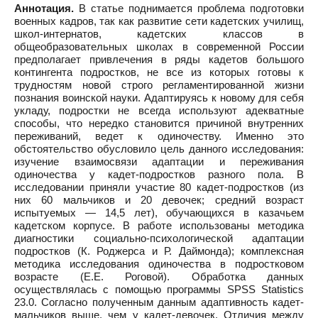
Аннотация.
В статье поднимается проблема подготовки
военных кадров, так как развитие сети кадетских училищ,
школ-интернатов, кадетских классов в
общеобразовательных школах в современной России
предполагает привлечения в ряды кадетов большого
контингента подростков, не все из которых готовы к
трудностям новой строго регламентированной жизни
познания воинской науки. Адаптируясь к новому для себя
укладу, подростки не всегда используют адекватные
способы, что нередко становится причиной внутренних
переживаний, ведет к одиночеству. Именно это
обстоятельство обусловило цель данного исследования:
изучение взаимосвязи адаптации и переживания
одиночества у кадет-подростков разного пола. В
исследовании приняли участие 80 кадет-подростков (из
них 60 мальчиков и 20 девочек; средний возраст
испытуемых — 14,5 лет), обучающихся в казачьем
кадетском корпусе. В работе использованы методика
диагностики социально-психологической адаптации
подростков (К. Роджерса и Р. Даймонда); комплексная
методика исследования одиночества в подростковом
возрасте (Е.Е. Роговой). Обработка данных
осуществлялась с помощью программы SPSS Statistics
23.0. Согласно полученным данным адаптивность кадет-
мальчиков выше, чем у кадет-девочек. Отличия между