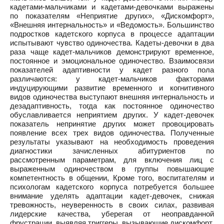
кадетами-мальчиками и кадетами-девочками выражены
по показателям «Неприятие других», «Дискомфорт»,
«Внешняя интернальность» и «Ведомость». Большинство
подростков кадетского корпуса в процессе адаптации
испытывают чувство одиночества. Кадеты-девочки в два
раза чаще кадет-мальчиков демонстрируют временное,
постоянное и эмоциональное одиночество. Взаимосвязи
показателей адаптивности у кадет разного пола
различаются: у кадет-мальчиков факторами
индуцирующими развитие временного и когнитивного
видов одиночества выступают внешняя интернальность и
дезадаптивность, тогда как постоянное одиночество
обуславливается неприятием других. У кадет-девочек
показатель непринятие других может провоцировать
появление всех трех видов одиночества. Полученные
результаты указывают на необходимость проведения
диагностики зачисленных абитуриентов по
рассмотренным параметрам, для включения лиц с
выраженным одиночеством в группы повышающие
компетентность в общении, Кроме того, воспитателям и
психологам кадетского корпуса потребуется большее
внимание уделять адаптации кадет-девочек, снижая
тревожность, неуверенность в своих силах, развивая
лидерские качества, уберегая от неоправданной
фрустрации, выявляя триггеры, вызывающие дискомфорт.