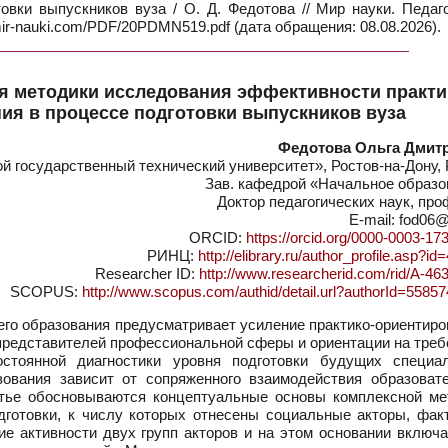
овки выпускников вуза / О. Д. Федотова // Мир науки. Педаг
mir-nauki.com/PDF/20PDMN519.pdf (дата обращения: 08.08.2026).
я методики исследования эффективности практи
ия в процессе подготовки выпускников вуза
Федотова Ольга Дмит
 государственный технический университет», Ростов-на-Дону, 
Зав. кафедрой «Начальное образо
Доктор педагогических наук, пр
E-mail: fod06@
ORCID:
https://orcid.org/0000-0003-17
РИНЦ:
http://elibrary.ru/author_profile.asp?i
Researcher ID:
http://www.researcherid.com/rid/A-46
SCOPUS:
http://www.scopus.com/authid/detail.url?authorId=5585
го образования предусматривает усиление практико-ориентиро
 представителей профессиональной сферы и ориентации на тре
стоянной диагностики уровня подготовки будущих специал
зования зависит от сопряженного взаимодействия образоват
атье обосновываются концептуальные основы комплексной ме
одготовки, к числу которых отнесены социальные акторы, фак
е активности двух групп акторов и на этом основании включа