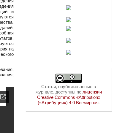
едения
едения
ющий и
зуются
ества.
даний,
робная
татов.
зуется
ария на
еского
вания;
вания;
Статьи, опубликованные в
журнале, доступны по
лицензии
Creative Commons «Attribution»
(«Атрибуция») 4.0 Всемирная
.