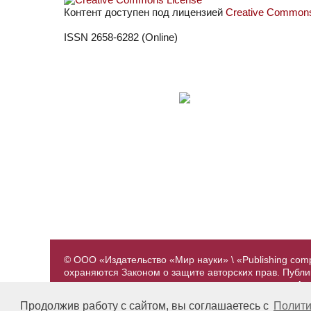
Контент доступен под лицензией
Creative Commons 
ISSN 2658-6282 (Online)
© ООО «Издательство «Мир науки» \ «Publishing com
охраняются Законом о защите авторских прав. Публ
предварительного согласования с издательством. А
принадлежат их авторам. Разработка и поддержка са
Продолжив работу с сайтом, вы соглашаетесь с
Полити