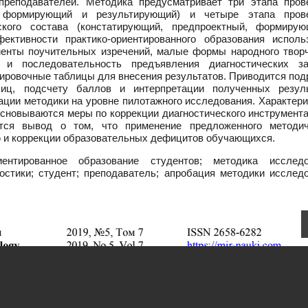
преподавателей. Методика предусматривает три этапа пров
, формирующий и результирующий) и четыре этапа пров
ского состава (констатирующий, предпроектный, формиру
фективности практико-ориентированного образования исполь
менты поучительных изречений, малые формы народного творч
 и последовательность предъявления диагностических за
ировочные таблицы для внесения результатов. Приводится под
иц, подсчету баллов и интерпретации полученных резуль
ции методики на уровне пилотажного исследования. Характери
основываются меры по коррекции диагностического инструмент
тся вывод о том, что применение предложенного методич
 и коррекции образовательных дефицитов обучающихся.
иентированное образование студентов; методика исследо
остики; студент; преподаватель; апробация методики исследо