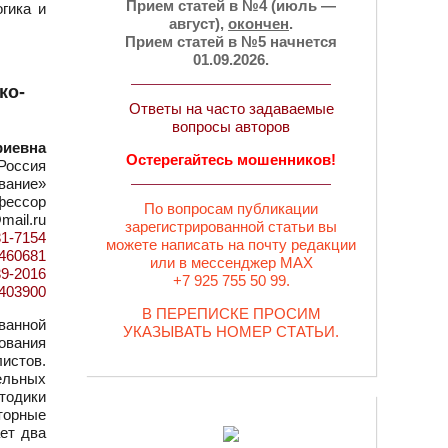
Прием статей в №4 (июль —
огика и
август),
окончен
.
Прием статей в №5 начнется
01.09.2026.
ко-
Ответы на часто задаваемые
вопросы авторов
риевна
Остерегайтесь мошенников!
Россия
вание»
офессор
По вопросам публикации
mail.ru
зарегистрированной статьи вы
31-7154
можете написать на почту редакции
d=460681
или в мессенджер MAX
39-2016
+7 925 755 50 99.
7403900
В ПЕРЕПИСКЕ ПРОСИМ
ванной
УКАЗЫВАТЬ НОМЕР СТАТЬИ.
бования
истов.
ельных
тодики
торные
ет два