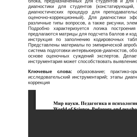
блока, предназначенных для студентов и для 
диагностики для студентов (констатирующий
диагностических процедур для преподаватель
оценочно-коррекционный). Для диагностики эф
различные типы вопросов, а также рисунки, эле
Подробно характеризуется логика построения
предлагаются матрицы для подсчета баллов и код
инструкция по заполнению кодировочных табл
Представлены материалы по эмпирической апроба
система подготовки интервьюеров-диагностов, об
основе оценочных суждений экспертов. Делае
инструментария может способствовать выявлению
Ключевые слова:
образование; практико-ор
исследовательский инструментарий; этапы диагн
коррекция