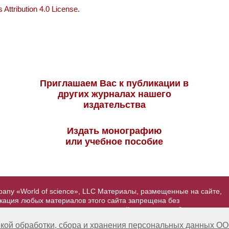
Attribution 4.0 License
.
Приглашаем Вас к публикации в
других журналах нашего
издательства
Издать монографию
или учебное пособие
pany «World of science», LLC Материалы, размещенные на сайте,
икация любых материалов этого сайта запрещена без
вторские права на размещенные на сайте научные публикации
йта - Александр Павлов, pavlov@mir-nauki.com
кой обработки, сбора и хранения персональных данных ОО