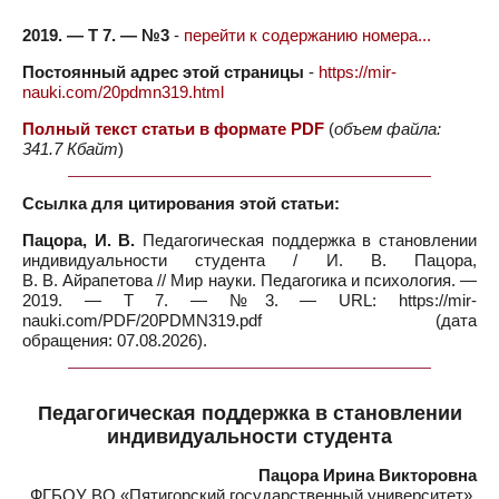
2019. — Т 7. — №3
-
перейти к содержанию номера...
Постоянный адрес этой страницы
-
https://mir-
nauki.com/20pdmn319.html
Полный текст статьи в формате PDF
(
объем файла:
341.7 Кбайт
)
Ссылка для цитирования этой статьи:
Пацора, И. В.
Педагогическая поддержка в становлении
индивидуальности студента / И. В. Пацора,
В. В. Айрапетова // Мир науки. Педагогика и психология. —
2019. — Т 7. — №3. — URL: https://mir-
nauki.com/PDF/20PDMN319.pdf (дата
обращения: 07.08.2026).
Педагогическая поддержка в становлении
индивидуальности студента
Пацора Ирина Викторовна
ФГБОУ ВО «Пятигорский государственный университет»,