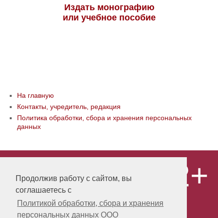
Издать монографию
или учебное пособие
На главную
Контакты, учредитель, редакция
Политика обработки, сбора и хранения персональных
данных
12+
© ООО «Издательство «Мир науки» \
«Publishing company «World of science»,
Продолжив работу с сайтом, вы
LLC Материалы, размещенные на сайте,
соглашаетесь с
охраняются Законом о защите авторских
прав. Публикация любых материалов
Политикой обработки, сбора и хранения
этого сайта запрещена без
персональных данных ООО
предварительного согласования с