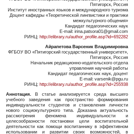
Пятигорск, Россия
Институт иностранных языков и международного туризма
Доцент кафедры «Теоретической лингвистики и практики
межкультурного общения»
Кандидат педагогических наук
E-mail: irina.patsora01@gmail.com
РИНЦ:
http://elibrary.ru/author_profile.asp?id=692282
Айрапетова Варсеник Владимировна
ФГБОУ ВО «Пятигорский государственный университет»,
Пятигорск, Россия
Начальник редакционно-издательского отдела
управления научной работы
Кандидат педагогических наук, доцент
E-mail: varsenik@pgu.ru
РИНЦ:
http://elibrary.ru/author_profile.asp?id=255938
Аннотация.
В статье анализируется среда высшего
учебного заведения как пространство формирования
индивидуальности студентов и становления личности
нового социокультурного типа. Доказана актуальность
рассмотрения феномена индивидуальности и
целесообразности постановки цели воспитательной
деятельности как помощи воспитаннику в эффективном
использовании и развитии своих возможностей, в