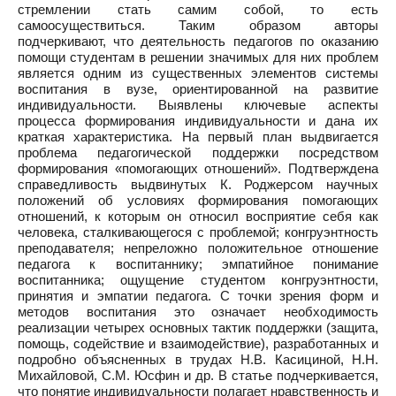
стремлении стать самим собой, то есть
самоосуществиться. Таким образом авторы
подчеркивают, что деятельность педагогов по оказанию
помощи студентам в решении значимых для них проблем
является одним из существенных элементов системы
воспитания в вузе, ориентированной на развитие
индивидуальности. Выявлены ключевые аспекты
процесса формирования индивидуальности и дана их
краткая характеристика. На первый план выдвигается
проблема педагогической поддержки посредством
формирования «помогающих отношений». Подтверждена
справедливость выдвинутых К. Роджерсом научных
положений об условиях формирования помогающих
отношений, к которым он относил восприятие себя как
человека, сталкивающегося с проблемой; конгруэнтность
преподавателя; непреложно положительное отношение
педагога к воспитаннику; эмпатийное понимание
воспитанника; ощущение студентом конгруэнтности,
принятия и эмпатии педагога. С точки зрения форм и
методов воспитания это означает необходимость
реализации четырех основных тактик поддержки (защита,
помощь, содействие и взаимодействие), разработанных и
подробно объясненных в трудах Н.В. Касициной, Н.Н.
Михайловой, С.М. Юсфин и др. В статье подчеркивается,
что понятие индивидуальности полагает нравственность и