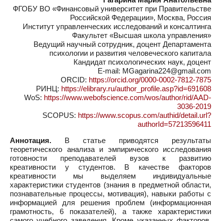
ФГОБУ ВО «Финансовый университет при Правительстве
Российской Федерации», Москва, Россия
Институт управленческих исследований и консалтинга
Факультет «Высшая школа управления»
Ведущий научный сотрудник, доцент Департамента
психологии и развития человеческого капитала
Кандидат психологических наук, доцент
E-mail: MGagarina224@gmail.com
ORCID:
https://orcid.org/0000-0002-7812-7875
РИНЦ:
https://elibrary.ru/author_profile.asp?id=691608
WoS:
https://www.webofscience.com/wos/author/rid/AAD-
3036-2019
SCOPUS:
https://www.scopus.com/authid/detail.url?
authorId=57213596411
Аннотация.
В статье приводятся результаты
теоретического анализа и эмпирического исследования
готовности преподавателей вузов к развитию
креативности у студентов. В качестве факторов
креативности мы выделяем индивидуальные
характеристики студентов (знания в предметной области,
познавательные процессы, мотивация), навыки работы с
информацией для решения проблем (информационная
грамотность, 6 показателей), а также характеристики
самого учебного заведения. Кроме указанных факторов,