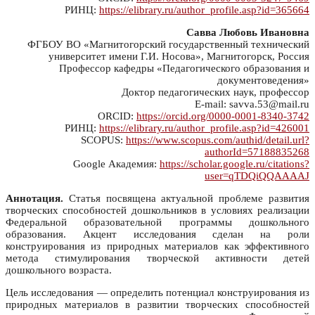
РИНЦ:
https://elibrary.ru/author_profile.asp?id=365664
Савва Любовь Ивановна
ФГБОУ ВО «Магнитогорский государственный технический
университет имени Г.И. Носова», Магнитогорск, Россия
Профессор кафедры «Педагогического образования и
документоведения»
Доктор педагогических наук, профессор
E-mail: savva.53@mail.ru
ORCID:
https://orcid.org/0000-0001-8340-3742
РИНЦ:
https://elibrary.ru/author_profile.asp?id=426001
SCOPUS:
https://www.scopus.com/authid/detail.url?
authorId=57188835268
Google Академия:
https://scholar.google.ru/citations?
user=qTDQiQQAAAAJ
Аннотация.
Статья посвящена актуальной проблеме развития
творческих способностей дошкольников в условиях реализации
Федеральной образовательной программы дошкольного
образования. Акцент исследования сделан на роли
конструирования из природных материалов как эффективного
метода стимулирования творческой активности детей
дошкольного возраста.
Цель исследования — определить потенциал конструирования из
природных материалов в развитии творческих способностей