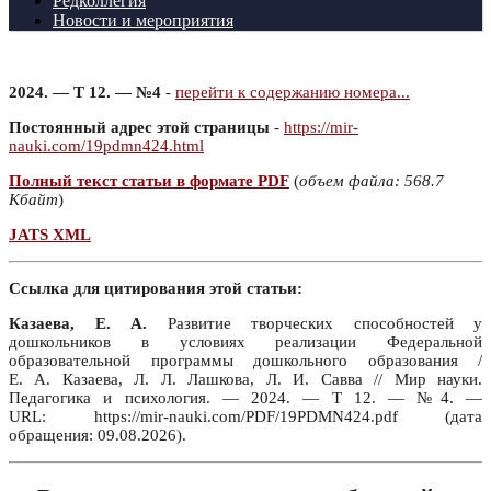
Редколлегия
Новости и мероприятия
2024. — Т 12. — №4
-
перейти к содержанию номера...
Постоянный адрес этой страницы
-
https://mir-
nauki.com/19pdmn424.html
Полный текст статьи в формате PDF
(
объем файла: 568.7
Кбайт
)
JATS XML
Ссылка для цитирования этой статьи:
Казаева, Е. А.
Развитие творческих способностей у
дошкольников в условиях реализации Федеральной
образовательной программы дошкольного образования /
Е. А. Казаева, Л. Л. Лашкова, Л. И. Савва // Мир науки.
Педагогика и психология. — 2024. — Т 12. — №4. —
URL: https://mir-nauki.com/PDF/19PDMN424.pdf (дата
обращения: 09.08.2026).