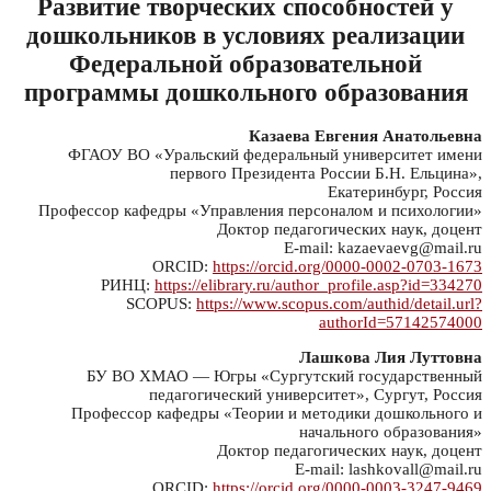
Развитие творческих способностей у
дошкольников в условиях реализации
Федеральной образовательной
программы дошкольного образования
Казаева Евгения Анатольевна
ФГАОУ ВО «Уральский федеральный университет имени
первого Президента России Б.Н. Ельцина»,
Екатеринбург, Россия
Профессор кафедры «Управления персоналом и психологии»
Доктор педагогических наук, доцент
E-mail: kazaevaevg@mail.ru
ORCID:
https://orcid.org/0000-0002-0703-1673
РИНЦ:
https://elibrary.ru/author_profile.asp?id=334270
SCOPUS:
https://www.scopus.com/authid/detail.url?
authorId=57142574000
Лашкова Лия Луттовна
БУ ВО ХМАО — Югры «Сургутский государственный
педагогический университет», Сургут, Россия
Профессор кафедры «Теории и методики дошкольного и
начального образования»
Доктор педагогических наук, доцент
E-mail: lashkovall@mail.ru
ORCID:
https://orcid.org/0000-0003-3247-9469