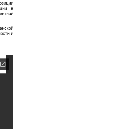
озиции
ации в
ентной
анской
ности и