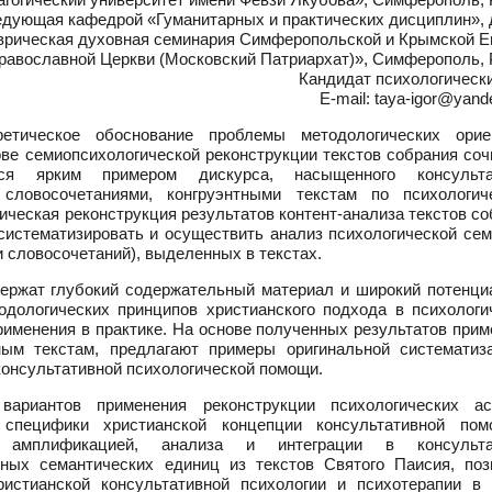
едующая кафедрой «Гуманитарных и практических дисциплин», 
рическая духовная семинария Симферопольской и Крымской Е
равославной Церкви (Московский Патриархат)», Симферополь, 
Кандидат психологическ
E-mail: taya-igor@yan
етическое обоснование проблемы методологических орие
ове семиопсихологической реконструкции текстов собрания со
ся ярким примером дискурса, насыщенного консульта
 словосочетаниями, конгруэнтными текстам по психологич
ическая реконструкция результатов контент-анализа текстов с
систематизировать и осуществить анализ психологической сем
 словосочетаний), выделенных в текстах.
держат глубокий содержательный материал и широкий потенциа
одологических принципов христианского подхода в психологи
применения в практике. На основе полученных результатов при
ым текстам, предлагают примеры оригинальной систематиз
консультативной психологической помощи.
ариантов применения реконструкции психологических ас
 специфики христианской концепции консультативной по
амплификацией, анализа и интеграции в консультат
тных семантических единиц из текстов Святого Паисия, поз
истианской консультативной психологии и психотерапии в