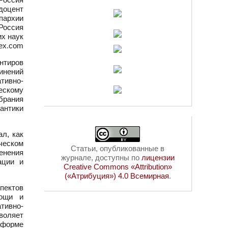
доцент
пархии
Россия
их наук
dex.com
нтиров
чинений
тивно-
ескому
обрания
антики
л, как
ческом
Статьи, опубликованные в
менения
журнале, доступны по
лицензии
ации и
Creative Commons «Attribution»
(«Атрибуция») 4.0 Всемирная
.
пектов
мощи и
ивно-
воляет
 форме