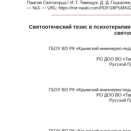
Паисия Святогорца / И. Г. Тимощук, Д. Д. Гоцкалюк,
— №3. — URL: https://mir-nauki.com/PDF/18PSMN323
Святоотеческий тезис в психотерапии
свято
ГБОУ ВО РК «Крымский инженерно-педа
РО ДОО ВО «Тав
Русской П
ГБОУ ВО РК «Крымский инженерно-педа
РО ДОО ВО «Тав
Русской П
ГБОУ ВО РК «Крымский инженерно-педа