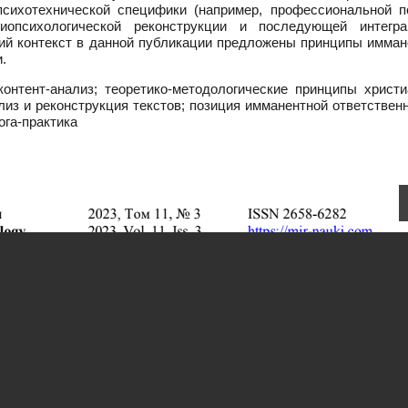
психотехнической специфики (например, профессиональной п
миопсихологической реконструкции и последующей интегр
кий контекст в данной публикации предложены принципы имман
.
онтент-анализ; теоретико-методологические принципы христи
лиз и реконструкция текстов; позиция имманентной ответствен
ога-практика