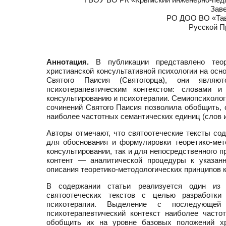
Зав
РО ДОО ВО «Тав
Русской П
Аннотация.
В публикации представлено теор
христианской консультативной психологии на осн
Святого Паисия (Святогорца), они являют
психотерапевтическим контекстом: словами и
консультированию и психотерапии. Семиопсихолог
сочинений Святого Паисия позволила обобщить, 
наиболее частотных семантических единиц (слов и
Авторы отмечают, что святоотеческие тексты со
для обоснования и формулировки теоретико-мет
консультировании, так и для непосредственного 
контент — аналитической процедуры к указанн
описания теоретико-методологических принципов 
В содержании статьи реализуется один из в
святоотеческих текстов с целью разработки
психотерапии. Выделение с последующей 
психотерапевтический контекст наиболее часто
обобщить их на уровне базовых положений хр