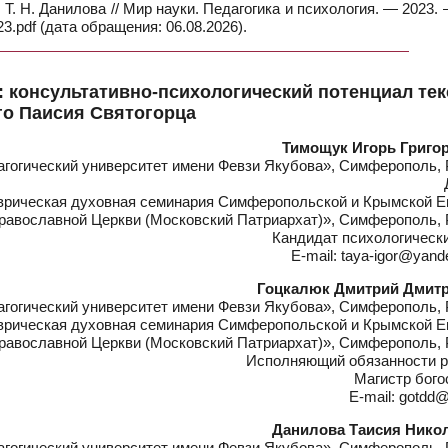
 Т. Н. Данилова // Мир науки. Педагогика и психология. — 2023. 
.pdf (дата обращения: 06.08.2026).
: консультативно-психологический потенциал тек
го Паисия Святогорца
Тимощук Игорь Григо
гогический университет имени Февзи Якубова», Симферополь, 
рическая духовная семинария Симферопольской и Крымской Е
равославной Церкви (Московский Патриархат)», Симферополь, 
Кандидат психологическ
E-mail: taya-igor@yan
Гоцкалюк Дмитрий Дмит
гогический университет имени Февзи Якубова», Симферополь, 
рическая духовная семинария Симферопольской и Крымской Е
равославной Церкви (Московский Патриархат)», Симферополь, 
Исполняющий обязанности р
Магистр бого
E-mail: gotdd@
Данилова Таисия Нико
гогический университет имени Февзи Якубова», Симферополь, 