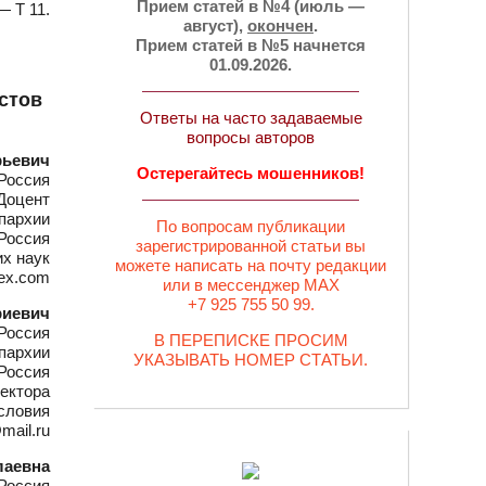
Прием статей в №4 (июль —
— Т 11.
август),
окончен
.
Прием статей в №5 начнется
01.09.2026.
стов
Ответы на часто задаваемые
вопросы авторов
рьевич
Остерегайтесь мошенников!
Россия
Доцент
пархии
По вопросам публикации
Россия
зарегистрированной статьи вы
их наук
можете написать на почту редакции
dex.com
или в мессенджер MAX
+7 925 755 50 99.
риевич
Россия
В ПЕРЕПИСКЕ ПРОСИМ
пархии
УКАЗЫВАТЬ НОМЕР СТАТЬИ.
Россия
ектора
словия
mail.ru
лаевна
Россия