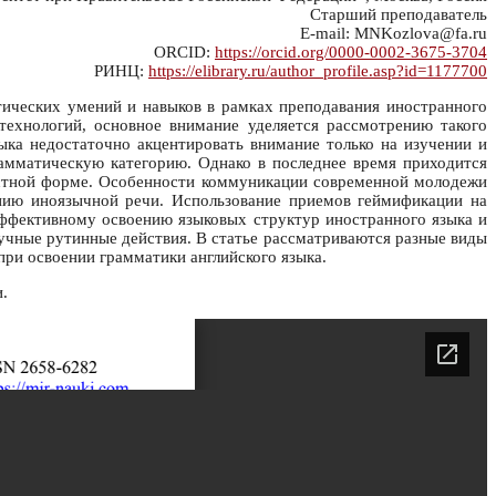
Старший преподаватель
E-mail: MNKozlova@fa.ru
ORCID:
https://orcid.org/0000-0002-3675-3704
РИНЦ:
https://elibrary.ru/author_profile.asp?id=1177700
тических умений и навыков в рамках преподавания иностранного
ехнологий, основное внимание уделяется рассмотрению такого
ыка недостаточно акцентировать внимание только на изучении и
амматическую категорию. Однако в последнее время приходится
устной форме. Особенности коммуникации современной молодежи
нию иноязычной речи. Использование приемов геймификации на
эффективному освоению языковых структур иностранного языка и
учные рутинные действия. В статье рассматриваются разные виды
при освоении грамматики английского языка.
.