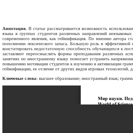
Аннотация.
В статье рассматривается возможность использова
языка в группах студентов различных направлений неязыковы
современного явления, как геймификация. По мнению автора ст
пополнении лексического запаса. Большую роль в эффективной
констатировать недостаточную способность обучающихся к пос
заставляют переосмыслить формы преподавания различных асп
занятиях по иностранному языку помогает устранить напряжени
повышению мотивации студентов к изучению и активизации грамм
геймификации, ее отличие от других видов игровых технологий, 
Ключевые слова:
высшее образование; иностранный язык; грамма