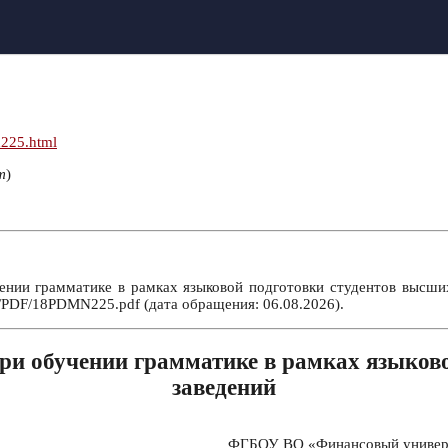
n225.html
т
)
ии грамматике в рамках языковой подготовки студентов высших 
m/PDF/18PDMN225.pdf (дата обращения: 06.08.2026).
ри обучении грамматике в рамках языково
заведений
ФГБОУ ВО «Финансовый универси