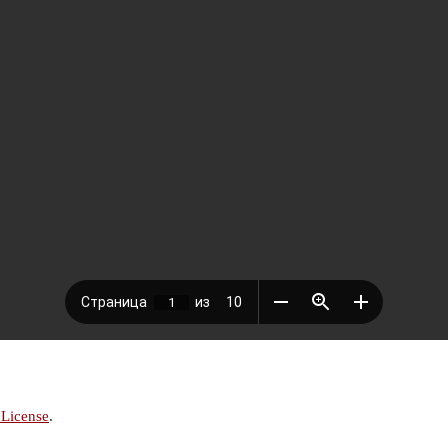
 License
.