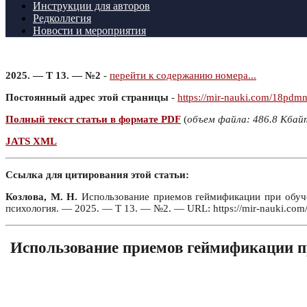
Инструкции для авторов
Редколлегия
Новости и мероприятия
2025. — Т 13. — №2
-
перейти к содержанию номера...
Постоянный адрес этой страницы
-
https://mir-nauki.com/18pdm
Полный текст статьи в формате PDF
(
объем файла: 486.8 Кбай
JATS XML
Ссылка для цитирования этой статьи:
Козлова, М. Н.
Использование приемов геймификации при обучен
психология. — 2025. — Т 13. — №2. — URL: https://mir-nauki.co
Использование приемов геймификации п