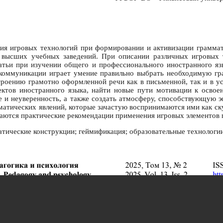
ния игровых технологий при формировании и активизации грамма
х высших учебных заведений. При описании различных игровых т
атьи при изучении общего и профессионального иностранного яз
 коммуникации играет умение правильно выбрать необходимую гр
троению грамотно оформленной речи как в письменной, так и в 
ектов иностранного языка, найти новые пути мотивации к освое
е и неуверенность, а также создать атмосферу, способствующую 
атических явлений, которые зачастую воспринимаются ими как ск
даются практические рекомендации применения игровых элементов 
тические конструкции; геймификация; образовательные технологии