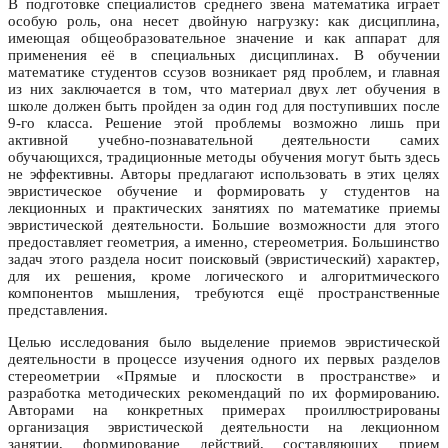
В подготовке специалистов среднего звена математика играет
особую роль, она несет двойную нагрузку: как дисциплина,
имеющая общеобразовательное значение и как аппарат для
применения её в специальных дисциплинах. В обучении
математике студентов ссузов возникает ряд проблем, и главная
из них заключается в том, что материал двух лет обучения в
школе должен быть пройден за один год для поступивших после
9-го класса. Решение этой проблемы возможно лишь при
активной учебно-познавательной деятельности самих
обучающихся, традиционные методы обучения могут быть здесь
не эффективны. Авторы предлагают использовать в этих целях
эвристическое обучение и формировать у студентов на
лекционных и практических занятиях по математике приемы
эвристической деятельности. Большие возможности для этого
предоставляет геометрия, а именно, стереометрия. Большинство
задач этого раздела носит поисковый (эвристический) характер,
для их решения, кроме логического и алгоритмического
компонентов мышления, требуются ещё пространственные
представления.
Целью исследования было выделение приемов эвристической
деятельности в процессе изучения одного их первых разделов
стереометрии «Прямые и плоскости в пространстве» и
разработка методических рекомендаций по их формированию.
Авторами на конкретных примерах проиллюстрированы
организация эвристической деятельности на лекционном
занятии, формирование действий, составляющих прием