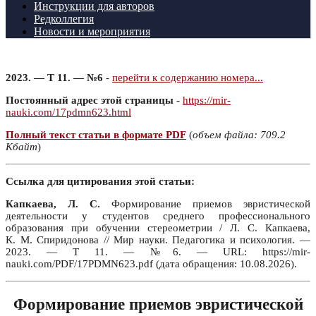
Инструкции для авторов
Редколлегия
Новости и мероприятия
2023. — Т 11. — №6
-
перейти к содержанию номера...
Постоянный адрес этой страницы
-
https://mir-
nauki.com/17pdmn623.html
Полный текст статьи в формате PDF
(
объем файла: 709.2
Кбайт
)
Ссылка для цитирования этой статьи:
Капкаева, Л. С.
Формирование приемов эвристической
деятельности у студентов среднего профессионального
образования при обучении стереометрии / Л. С. Капкаева,
К. М. Спиридонова // Мир науки. Педагогика и психология. —
2023. — Т 11. — №6. — URL: https://mir-
nauki.com/PDF/17PDMN623.pdf (дата обращения: 10.08.2026).
Формирование приемов эвристической