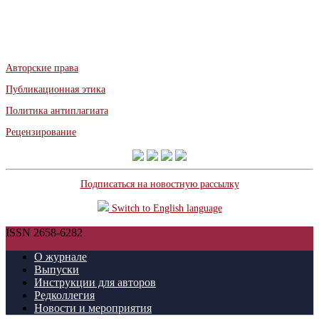
Авторские права
Публикационная этика
Политика антиплагиата
Рецензирование
Подписаться на новостную рассылку
Switch to English language
ISSN 2658-6282
О журнале
Выпуски
Инструкции для авторов
Редколлегия
Новости и мероприятия