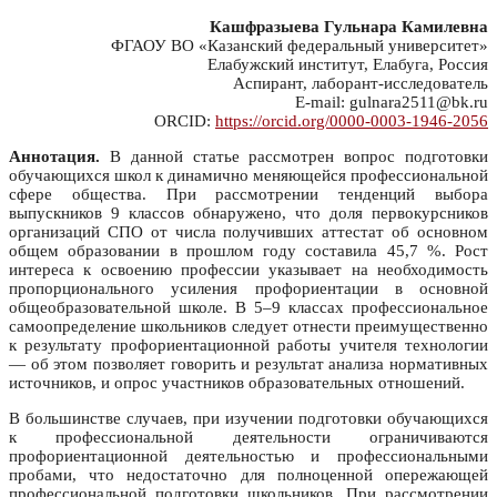
Кашфразыева Гульнара Камилевна
ФГАОУ ВО «Казанский федеральный университет»
Елабужский институт, Елабуга, Россия
Аспирант, лаборант-исследователь
E-mail: gulnara2511@bk.ru
ORCID:
https://orcid.org/0000-0003-1946-2056
Аннотация.
В данной статье рассмотрен вопрос подготовки
обучающихся школ к динамично меняющейся профессиональной
сфере общества. При рассмотрении тенденций выбора
выпускников 9 классов обнаружено, что доля первокурсников
организаций СПО от числа получивших аттестат об основном
общем образовании в прошлом году составила 45,7 %. Рост
интереса к освоению профессии указывает на необходимость
пропорционального усиления профориентации в основной
общеобразовательной школе. В 5–9 классах профессиональное
самоопределение школьников следует отнести преимущественно
к результату профориентационной работы учителя технологии
— об этом позволяет говорить и результат анализа нормативных
источников, и опрос участников образовательных отношений.
В большинстве случаев, при изучении подготовки обучающихся
к профессиональной деятельности ограничиваются
профориентационной деятельностью и профессиональными
пробами, что недостаточно для полноценной опережающей
профессиональной подготовки школьников. При рассмотрении