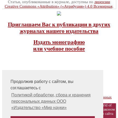
Статьи, опубликованные в журнале, доступны по
лицензии
Creative Commons «Attribution» («Атрибуция») 4.0 Всемирная
.
Приглашаем Вас к публикации в других
журналах нашего издательства
Издать монографию
или учебное пособие
Продолжив работу с сайтом, вы
соглашаетесь с
На главную
Контакты, учредитель, редакция
Политикой обработки, сбора и хранения
Политика обработки, сбора и хранения персональных данных
персональных данных ООО
© ООО «Издательство «Мир науки» \ «Publishing company «World of
«Издательство «Мир науки»
science», LLC Материалы, размещенные на сайте, охраняются Законом
о защите авторских прав. Публикация любых материалов этого сайта
запрещена без предварительного согласования с издательством.