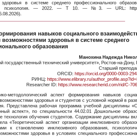
здоровья в системе среднего профессионального образов
 и психология. — 2022. — Т 10. — №3. — URL: https:
.08.2026).
формирования навыков социального взаимодейст
 возможностями здоровья в системе среднего
ионального образования
Манохина Надежда Нико
 государственный технический университет», Ростов-на-Дону, 
Старший препода
ORCID:
https://orcid.org/0000-0003-29
РИНЦ:
https://www.elibrary.ru/author_profile.asp?i
Researcher ID:
https://www.researcherid.com/rid/C-70
ко-методологический аспект формирования навыков социа
озможностями здоровья и студентов с условной нормой в разв
ния. Представлена рабочая программа учебной дисциплины «
нный аспект», по специальности 44.02.01 Дошкольное образо
ие технология обучения студентов. Содержание дисциплины вк
ела «Теоретический аспект организации инклюзивного образо
ми к становлению инклюзивного образования, психологич
озможностями здоровья в условиях специального профессиона