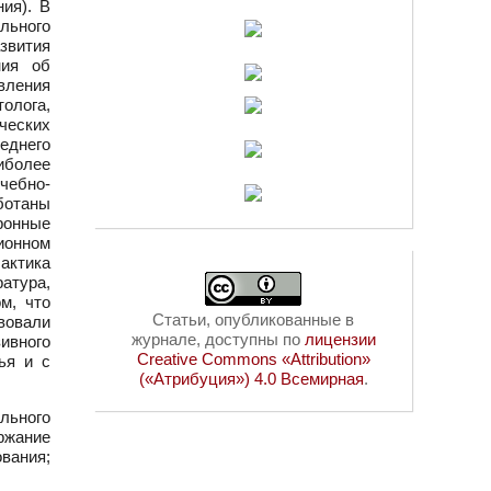
ия). В
льного
звития
ния об
вления
олога,
ических
еднего
иболее
чебно-
аботаны
ронные
ционном
актика
атура,
м, что
Статьи, опубликованные в
вовали
журнале, доступны по
лицензии
ивного
Creative Commons «Attribution»
ья и с
(«Атрибуция») 4.0 Всемирная
.
льного
ржание
вания;