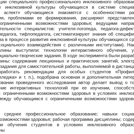
ции специального профессионального инклюзивного образован
е инклюзивной культуры обучающихся в системе специа
й аспект» обучающиеся знакомятся с особенностями ра
ния, проблемами ее формирования, расширяют представле
ограниченными возможностями здоровья; ведущими напра
ельности специалистов: учителя-логопеда, педагога-дефект
опедагога, тифлопедагога, систематизируют знания об специф
ва в процессе развития инклюзивной культуры обучающихся ср
социального взаимодействия с различными институтами). На
лины выступили: технологии интерактивного обучения, у
оциально-творческие задания. В ходе эксперимента были разр
ины: содержание лекционных и практических занятий, элект
, задания для самостоятельной работы, выполняемой в дистан
азработать рекомендации для особых студентов «Профил
леджа» и т. п.), подобрана основная и дополнительная литер
овании проведенного исследования автор делает вывод о то
ние интерактивных технологий при ее изучении, способст
 ограниченными возможностями здоровья в условиях инклюз
между обучающимся с ограниченными возможностями здоров
 среднее профессиональное образование; навыки социа
озможностями здоровья; рабочая программа дисциплины; соде
ии обучения студентов в условиях инклюзивного образо
ины