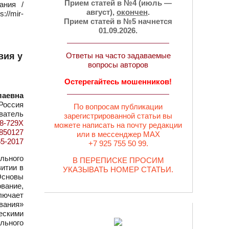
Прием статей в №4 (июль —
ания /
август),
окончен
.
//mir-
Прием статей в №5 начнется
01.09.2026.
вия у
Ответы на часто задаваемые
вопросы авторов
Остерегайтесь мошенников!
лаевна
Россия
По вопросам публикации
ватель
зарегистрированной статьи вы
48-729X
можете написать на почту редакции
d=850127
или в мессенджер MAX
65-2017
+7 925 755 50 99.
льного
В ПЕРЕПИСКЕ ПРОСИМ
итии в
УКАЗЫВАТЬ НОМЕР СТАТЬИ.
Основы
вание,
лючает
вания»
ескими
льного