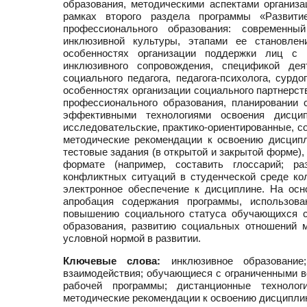
образования, методическими аспектами организа
рамках второго раздела программы «Развити
профессионального образования: современны
инклюзивной культуры, этапами ее становле
особенностях организации поддержки лиц с 
инклюзивного сопровождения, спецификой деят
социального педагога, педагога-психолога, сурд
особенностях организации социального партнерст
профессионального образования, планировании 
эффективными технологиями освоения дисцип
исследовательские, практико-ориентированные, с
методические рекомендации к освоению дисципл
тестовые задания (в открытой и закрытой форме)
формате (например, составить глоссарий; р
конфликтных ситуаций в студенческой среде кол
электронное обеспечение к дисциплине. На осн
апробация содержания программы, использова
повышению социального статуса обучающихся с
образования, развитию социальных отношений 
условной нормой в развитии.
Ключевые слова:
инклюзивное образование;
взаимодействия; обучающиеся с ограниченными в
рабочей программы; дистанционные технолог
методические рекомендации к освоению дисципл