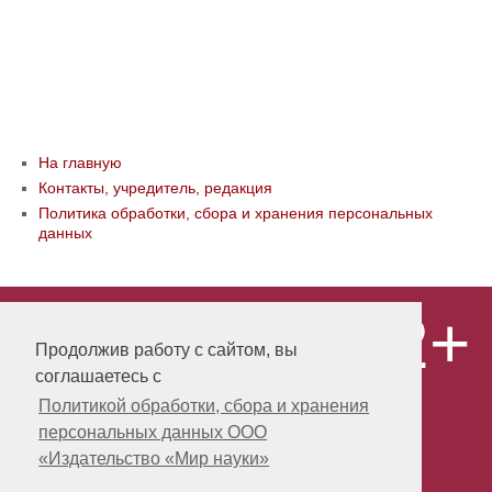
На главную
Контакты, учредитель, редакция
Политика обработки, сбора и хранения персональных
данных
12+
© ООО «Издательство «Мир науки» \
«Publishing company «World of science»,
Продолжив работу с сайтом, вы
LLC Материалы, размещенные на сайте,
соглашаетесь с
охраняются Законом о защите авторских
прав. Публикация любых материалов
Политикой обработки, сбора и хранения
этого сайта запрещена без
персональных данных ООО
предварительного согласования с
издательством. Авторские права на
«Издательство «Мир науки»
размещенные на сайте научные