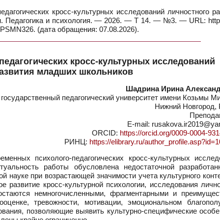
едагогических кросс-культурных исследований личностного ра
 Педагогика и психология. — 2026. — Т 14. — №3. — URL: https
PSMN326. (дата обращения: 07.08.2026).
педагогических кросс-культурных исследований
развития младших школьников
Шадрина Ирина Алексан
осударственный педагогический университет имени Козьмы Ми
Нижний Новгород, 
Препода
E-mail: rusakova.ir2019@ya
ORCID:
https://orcid.org/0009-0004-93
РИНЦ:
https://elibrary.ru/author_profile.asp?id
менных психолого-педагогических кросс-культурных исслед
туальность работы обусловлена недостаточной разработан
ой науке при возрастающей значимости учета культурного конт
е развитие кросс-культурной психологии, исследования лично
остаются немногочисленными, фрагментарными и преимущес
оценке, тревожности, мотивации, эмоциональном благопол
ования, позволяющие выявить культурно-специфические особе
лены крайне ограниченно.