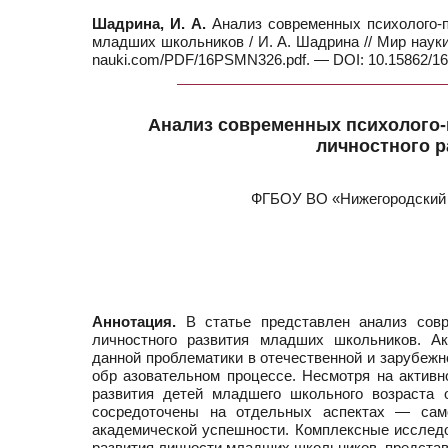
Шадрина, И. А.
Анализ современных психолого-п
младших школьников / И. А. Шадрина // Мир науки.
nauki.com/PDF/16PSMN326.pdf. — DOI: 10.15862/16
Анализ современных психолого-
личностного 
ФГБОУ ВО «Нижегородский г
Аннотация.
В статье представлен анализ совре
личностного развития младших школьников. Ак
данной проблематики в отечественной и зарубежн
обр азовательном процессе. Несмотря на активно
развития детей младшего школьного возраста 
сосредоточены на отдельных аспектах — само
академической успешности. Комплексные исслед
развития личности младших школьников, представ