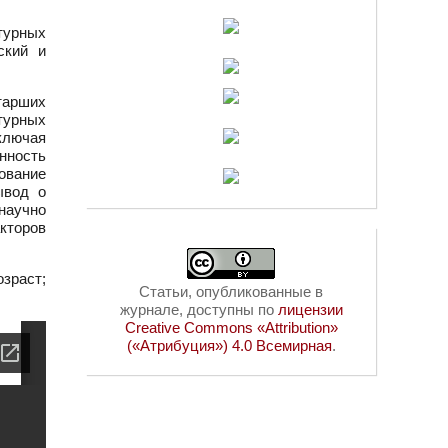
турных
ский и
тарших
турных
ключая
нность
ование
ывод о
 научно
кторов
зраст;
Статьи, опубликованные в
журнале, доступны по
лицензии
Creative Commons «Attribution»
(«Атрибуция») 4.0 Всемирная
.