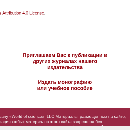
Attribution 4.0 License
.
Приглашаем Вас к публикации в
других журналах нашего
издательства
Издать монографию
или учебное пособие
pany «World of science», LLC Материалы, размещенные на сайте,
икация любых материалов этого сайта запрещена без
вторские права на размещенные на сайте научные публикации