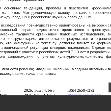
 основных тенденций, проблем и перспектив кросс-куль
кольников. Методологическую основу составили теоретиче
 международных и российских научных базах данных.
е исследования преимущественно ориентированы на выборки с
школьный возраст недостаточно представлен в кросс-куль
ические трудности организации подобных исследований, в
ого инструментария, интерпретации результатов и ограниче
но, что культурный контекст существенно влияет на формир
и эмоциональной регуляции младших школьников. Сделан в
едований с участием российских детей 7–10 лет и разработки
кого сопровождения с учетом культурно-специфических фа
е личности ребёнка; младший школьник; младший школьный во
 исследования; начальная школа