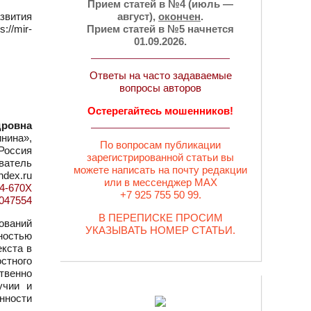
Прием статей в №4 (июль —
звития
август),
окончен
.
://mir-
Прием статей в №5 начнется
01.09.2026.
Ответы на часто задаваемые
вопросы авторов
Остерегайтесь мошенников!
дровна
нина»,
По вопросам публикации
Россия
зарегистрированной статьи вы
ватель
можете написать на почту редакции
ndex.ru
или в мессенджер MAX
14-670X
+7 925 755 50 99.
=1047554
В ПЕРЕПИСКЕ ПРОСИМ
ований
УКАЗЫВАТЬ НОМЕР СТАТЬИ.
ностью
екста в
стного
твенно
учии и
нности