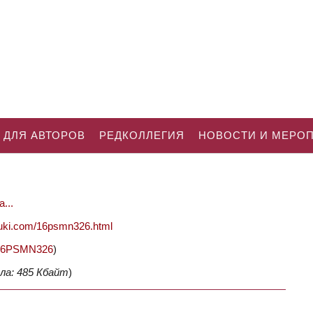
 ДЛЯ АВТОРОВ
РЕДКОЛЛЕГИЯ
НОВОСТИ И МЕРО
...
nauki.com/16psmn326.html
2/16PSMN326
)
ла: 485 Кбайт
)