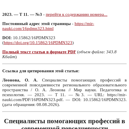
2023. — Т 11. — №3
-
перейти к содержанию номера...
Постоянный адрес этой страницы
-
https://mir-
nauki.com/16pdmn323.html
DOI
: 10.15862/16PDMN323
(
https://doi.org/10.15862/16PDMN323
)
Полный текст статьи в формате PDF
(
объем файла: 343.8
Кбайт
)
Ссылка для цитирования этой статьи:
Леонова, О. А.
Специалисты помогающих профессий в
современной повседневности регионального образовательного
пространства / О. А. Леонова // Мир науки. Педагогика и
психология. — 2023. — Т 11. — №3. — URL: https://mir-
nauki.com/PDF/16PDMN323.pdf. — DOI: 10.15862/16PDMN323.
(дата обращения: 08.08.2026).
Специалисты помогающих профессий в
современной повседневности