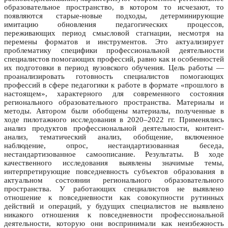
образовательное пространство, в котором то исчезают, то
появляются старые-новые подходы, детерминирующие
имитацию обновления педагогических процессов,
переживающих период смысловой стагнации, несмотря на
перемены форматов и инструментов. Это актуализирует
проблематику специфики профессиональной деятельности
специалистов помогающих профессий, равно как и особенностей
их подготовки в период вузовского обучения. Цель работы —
проанализировать готовность специалистов помогающих
профессий в сфере педагогики к работе в формате «прошлого в
настоящем», характерного для современного состояния
регионального образовательного пространства. Материалы и
методы. Автором были обобщены материалы, полученные в
ходе пилотажного исследования в 2020–2022 гг. Применялись
анализ продуктов профессиональной деятельности, контент-
анализ, тематический анализ, обобщение, включенное
наблюдение, опрос, нестандартизованная беседа,
нестандартизованное самоописание. Результаты. В ходе
качественного исследования выявлены значимые темы,
интерпретирующие повседневность субъектов образования в
актуальном состоянии регионального образовательного
пространства. У работающих специалистов не выявлено
отношение к повседневности как совокупности рутинных
действий и операций, у будущих специалистов не выявлено
никакого отношения к повседневности профессиональной
деятельности, которую они воспринимали как неизбежность