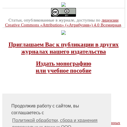
Статьи, опубликованные в журнале, доступны по
лицензии
Creative Commons «Attribution» («Атрибуция») 4.0 Всемирная
.
Приглашаем Вас к публикации в других
журналах нашего издательства
Издать монографию
или учебное пособие
Продолжив работу с сайтом, вы
соглашаетесь с
На главную
Контакты, учредитель, редакция
Политикой обработки, сбора и хранения
Политика обработки, сбора и хранения персональных данных