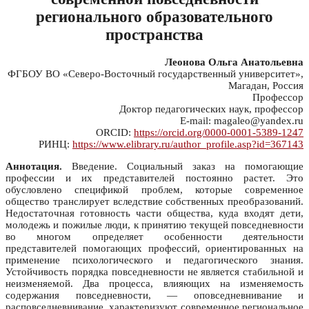
регионального образовательного
пространства
Леонова Ольга Анатольевна
ФГБОУ ВО «Северо-Восточный государственный университет»,
Магадан, Россия
Профессор
Доктор педагогических наук, профессор
E-mail: magaleo@yandex.ru
ORCID:
https://orcid.org/0000-0001-5389-1247
РИНЦ:
https://www.elibrary.ru/author_profile.asp?id=367143
Аннотация.
Введение. Социальный заказ на помогающие
профессии и их представителей постоянно растет. Это
обусловлено спецификой проблем, которые современное
общество транслирует вследствие собственных преобразований.
Недостаточная готовность части общества, куда входят дети,
молодежь и пожилые люди, к принятию текущей повседневности
во многом определяет особенности деятельности
представителей помогающих профессий, ориентированных на
применение психологического и педагогического знания.
Устойчивость порядка повседневности не является стабильной и
неизменяемой. Два процесса, влияющих на изменяемость
содержания повседневности, — оповседневнивание и
расповседневнивание, характеризуют современное региональное