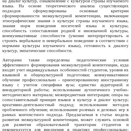
на диалог культур, ознакомление с культурой страны изучаемого
языка. На основе теоретического анализа существующих
подходов сформулированы основные критерии
сформированности межкультурной компетенции, включающие
этнографические знания о культуре страны изучаемого языка,
знания норм поведения носителей языка и культуры,
способность сопоставления родной и иноязычной культуры,
коммуникативные способности (умение интерпретировать и
строить вербальное и невербальное поведение в соответствии с
нормами культуры изучаемого языка), готовность к диалогу
культур, эмпатические способности.
Авторами также определены педагогические условия
эффективного формирования межкультурной компетенции, куда
входят учет индивидуальных особенностей студентов, уровня их
языковой и общекультурной подготовки; коммуникативное
обучение профессионально – ориентированному иностранному
языку с учетом специфики вуза; единство аудиторной и
внеаудиторной работы; использование аутентичного учебно-
методического материала; межпредметная интеграция; опора на
сопоставительный принцип языков и культур и диалог культур;
креативно-деятельностный подход; использование методов
проблемного обучения; использование ролевых и деловых игр в
рамках контекстного подхода. Предлагаемая в статье модель
развития межкультурной компетенции, может служить основой
для развития образовательной траектории студентов и
рекомендуется для внедрения в практику профессионально-