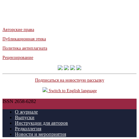
Авторские права
Публикационная этика
Политика антиплагиата
Рецензирование
Подписаться на новостную рассылку
Switch to English language
ISSN 2658-6282
О журнале
Выпуски
Инструкции для авторов
Редколлегия
Новости и мероприятия