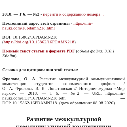
2018. — Т 6. — №2
-
перейти к содержанию номера...
Постоянный адрес этой страницы
-
https://mir-
nauki.com/16pdamn218.html
DOI
: 10.15862/16PDAMN218
(
https://doi.org/10.15862/16PDAMN218
)
Полный текст статьи в формате PDF
(
объем файла: 310.1
Кбайт
)
Ссылка для цитирования этой статьи:
Фролова, О. А.
Развитие межкультурной коммуникативной
компетенции студентов экономического профиля /
О. А. Фролова, В. В. Лопатинская // Интернет-журнал «Мир
науки». — 2018. — Т 6. — №2. — URL: https://mir-
nauki.com/PDF/16PDAMN218.pdf. —
DOI: 10.15862/16PDAMN218. (дата обращения: 08.08.2026).
Развитие межкультурной
коммуникативной компетенции