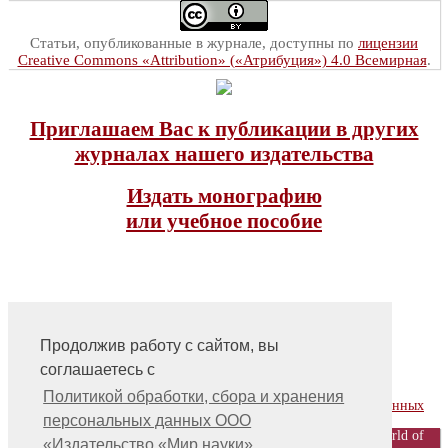
Статьи, опубликованные в журнале, доступны по
лицензии
Creative Commons «Attribution» («Атрибуция») 4.0 Всемирная
.
Приглашаем Вас к публикации в других
журналах нашего издательства
Издать монографию
или учебное пособие
Продолжив работу с сайтом, вы
соглашаетесь с
На главную
Контакты, учредитель, редакция
Политикой обработки, сбора и хранения
Политика обработки, сбора и хранения персональных данных
персональных данных ООО
© ООО «Издательство «Мир науки» \ «Publishing company «World of
«Издательство «Мир науки»