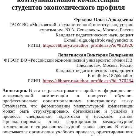
студентов экономического профиля
Фролова Ольга Аркадьевна
ГАОУ ВО «Московский государственный институт индустрии
туризма им. Ю.А. Сенкевича», Москва, Россия
Кандидат педагогических наук, доцент
E-mail: olga.olgafrolova@yandex.ru
РИНЦ:
https://elibrary.ru/author_profile.asp?id=923920
Лопатинская Виктория Валерьевна
ФГБОУ ВО «Российский экономический университет имени Г.В.
Плеханова», Москва, Россия
Кандидат педагогических наук, доцент
E-mail: lvv187@mail.ru
РИНЦ:
https://elibrary.ru/author_profile.asp?id=370234
Аннотация.
В статье рассматривается проблема формирования
межкультурной компетенции в процессе обучения
профессионально ориентированному иностранному языку.
Отмечается, что формирование межкультурной компетенции
может быть структурировано, организовано и усилено в
процессе специальной подготовки в несколько этапов.
Проанализированы этапы формирования межкультурной
компетенции с социально-культурной точки зрения. В статье
описывается организация учебного процесса, ориентированного