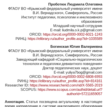
Проботюк Людмила Олеговна
ФГАОУ ВО «Крымский федеральный университет имени
В.И. Вернадского», Симферополь, Россия
Институт педагогики, психологии и инклюзивного
образования
Младший научный сотрудник
E-mail: liudmila.o.k.p@gmail.com
ORCID:
https://orcid.org/0000-0002-6021-1243
РИНЦ:
https://elibrary.ru/author_profile.asp?id=1035589
Богинская Юлия Валериевна
ФГАОУ ВО «Крымский федеральный университет имени
В.И. Вернадского», Симферополь, Россия
Заведующий кафедрой «Социально-педагогических
технологи и педагогики девиантного поведения»
Доктор педагогических наук, доцент
E-mail: yuliya7bog@gmail.com
ORCID:
https://orcid.org/0000-0002-6808-6993
РИНЦ:
https://elibrary.ru/author_profile.asp?id=814161
Researcher ID:
https://www.researcherid.com/rid/X-5565-2019
SCOPUS:
https://www.scopus.com/authid/detail.url?
authorId=57211659057
Аннотация.
Статья посвящена актуальному в настоящее
время направлению в системе инклюзивного образования