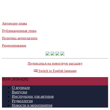
Авторские права
Публикационная этика
Политика антиплагиата
Рецензирование
Подписаться на новостную рассылку
Switch to English language
ISSN 2658-6282
О журнале
Выпуски
Инструкции для авторов
Редколлегия
Новости и мероприятия