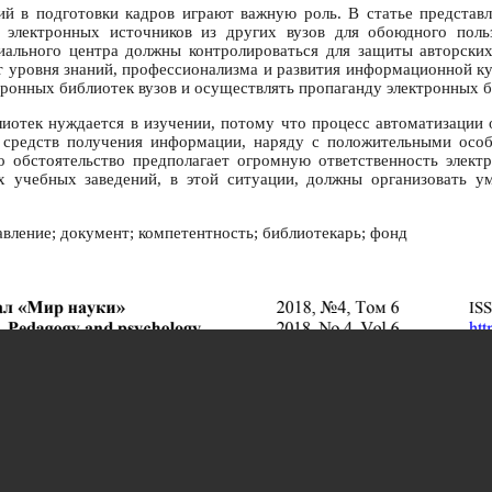
 в подготовки кадров играют важную роль. В статье представл
 электронных источников из других вузов для обоюдного поль
иального центра должны контролироваться для защиты авторских 
т уровня знаний, профессионализма и развития информационной ку
ронных библиотек вузов и осуществлять пропаганду электронных б
иотек нуждается в изучении, потому что процесс автоматизации 
 средств получения информации, наряду с положительными особе
то обстоятельство предполагает огромную ответственность элек
х учебных заведений, в этой ситуации, должны организовать у
авление; документ; компетентность; библиотекарь; фонд