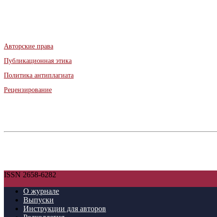
Авторские права
Публикационная этика
Политика антиплагиата
Рецензирование
ISSN 2658-6282
О журнале
Выпуски
Инструкции для авторов