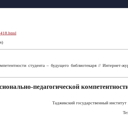
n418.html
т
)
мпетентности студента – будущего библиотекаря // Интернет-ж
ионально-педагогической компетентности
Таджикский государственный институт 
Те