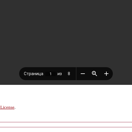
 License
.