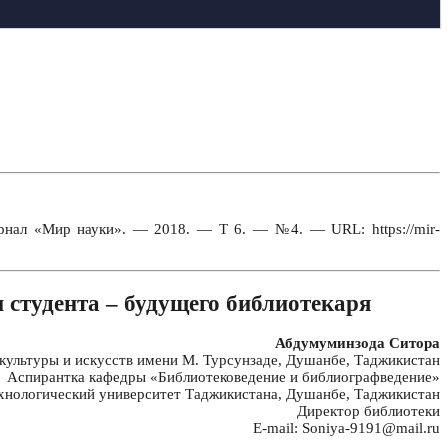
урнал «Мир науки». — 2018. — Т 6. — №4. — URL: https://mir-
 студента – будущего библиотекаря
Абдумуминзода Ситора
культуры и искусств имени М. Турсунзаде, Душанбе, Таджикистан
Аспирантка кафедры «Библиотековедение и библиографведение»
хнологический университет Таджикистана, Душанбе, Таджикистан
Директор библиотеки
E-mail: Soniya-9191@mail.ru