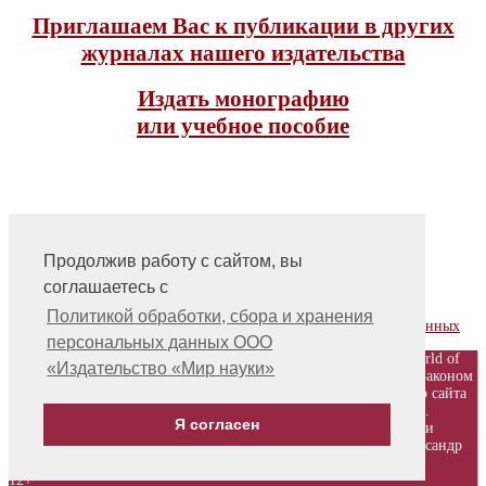
Приглашаем Вас к публикации в других
журналах нашего издательства
Издать монографию
или учебное пособие
Продолжив работу с сайтом, вы
соглашаетесь с
На главную
Контакты, учредитель, редакция
Политикой обработки, сбора и хранения
Политика обработки, сбора и хранения персональных данных
персональных данных ООО
© ООО «Издательство «Мир науки» \ «Publishing company «World of
«Издательство «Мир науки»
science», LLC Материалы, размещенные на сайте, охраняются Законом
о защите авторских прав. Публикация любых материалов этого сайта
запрещена без предварительного согласования с издательством.
Я согласен
Авторские права на размещенные на сайте научные публикации
принадлежат их авторам. Разработка и поддержка сайта - Александр
Павлов, pavlov@mir-nauki.com
12+