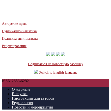
Авторские права
Публикационная этика
Политика антиплагиата
Рецензирование
Подписаться на новостную рассылку
Switch to English language
ISSN 2658-6282
О журнале
Выпуски
Инструкции для авторов
Редколлегия
Новости и мероприятия