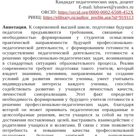
Кандидат педагогических наук, доцент
E-mail: lubaswet@yandex.ru
ORCID:
https://orcid.org/0000-0002-6508-452X
РИНЦ:
https://elibrary.ru/author_profile.asp?id=919113
Аннотация.
К современной высшей школе, подготовке будущих
педагогов предъявляются требования, связанные с
необходимостью формирования у студентов осмысления
практической направленности будущей профессионально-
педагогической деятельности, с формированием готовности к
осуществлению педагогической деятельности, готовности к
решению профессионально-педагогических задач, возникающих
в стандартных ситуациях образовательного процесса. Реалии
современности требуют подготовки такого учителя, который
владеет знаниями, умениями, направленными на создание
условий для развития личности ученика, умеет учитывать
индивидуальные интересы каждого ученика, способен
содействовать развитию у учащихся личностных качеств,
личностной самореализации. Этот факт определяет
необходимость формирования у будущего учителя готовности к
решению профессионально-педагогических задач, благодаря
которой он может принимать педагогически оправданные и
целесообразные решения, вести учащихся за собой на пути
достижения поставленных целей, выстраивать взаимодействие с
родителями учащихся и коллегами. В связи с этим появляется
потребность в повышении качества профессиональной
подготовки будущих учителей в направлении