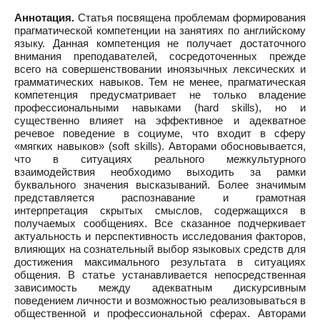
Аннотация.
Статья посвящена проблемам формирования
прагматической компетенции на занятиях по английскому
языку. Данная компетенция не получает достаточного
внимания преподавателей, сосредоточенных прежде
всего на совершенствовании иноязычных лексических и
грамматических навыков. Тем не менее, прагматическая
компетенция предусматривает не только владение
профессиональными навыками (hard skills), но и
существенно влияет на эффективное и адекватное
речевое поведение в социуме, что входит в сферу
«мягких навыков» (soft skills). Авторами обосновывается,
что в ситуациях реального межкультурного
взаимодействия необходимо выходить за рамки
буквального значения высказываний. Более значимым
представляется распознавание и грамотная
интерпретация скрытых смыслов, содержащихся в
получаемых сообщениях. Все сказанное подчеркивает
актуальность и перспективность исследования факторов,
влияющих на сознательный выбор языковых средств для
достижения максимального результата в ситуациях
общения. В статье устанавливается непосредственная
зависимость между адекватным дискурсивным
поведением личности и возможностью реализовываться в
общественной и профессиональной сферах. Авторами