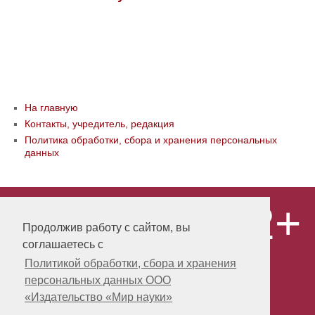
На главную
Контакты, учредитель, редакция
Политика обработки, сбора и хранения персональных
данных
12+
© ООО «Издательство «Мир науки» \
«Publishing company «World of science»,
Продолжив работу с сайтом, вы
LLC Материалы, размещенные на сайте,
соглашаетесь с
охраняются Законом о защите авторских
прав. Публикация любых материалов
Политикой обработки, сбора и хранения
этого сайта запрещена без
персональных данных ООО
предварительного согласования с
издательством. Авторские права на
«Издательство «Мир науки»
размещенные на сайте научные