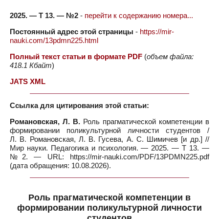
2025. — Т 13. — №2
-
перейти к содержанию номера...
Постоянный адрес этой страницы
-
https://mir-
nauki.com/13pdmn225.html
Полный текст статьи в формате PDF
(
объем файла:
418.1 Кбайт
)
JATS XML
Ссылка для цитирования этой статьи:
Романовская, Л. В.
Роль прагматической компетенции в
формировании поликультурной личности студентов /
Л. В. Романовская, Л. В. Гусева, А. С. Шимичев [и др.] //
Мир науки. Педагогика и психология. — 2025. — Т 13. —
№2. — URL: https://mir-nauki.com/PDF/13PDMN225.pdf
(дата обращения: 10.08.2026).
Роль прагматической компетенции в
формировании поликультурной личности
студентов