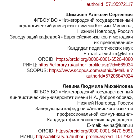
authorId=57195972117
Шимичев Алексей Сергеевич
ФГБОУ ВО «Нижегородский государственный
педагогический университет имени Козьмы Минина»,
Нижний Новгород, Россия
Заведующий кафедрой «Европейских языков и методики
их преподавания»
Кандидат педагогических наук
E-mail: alexshim@list.ru
ORCID:
https://orcid.org/0000-0001-6526-4080
РИНЦ:
https://elibrary.ru/author_profile.asp?id=669034
SCOPUS:
https://www.scopus.com/authid/detail.url?
authorId=57206847024
Левина Людмила Михайловна
ФГБОУ ВО «Нижегородский государственный
лингвистический университет имени Н.А. Добролюбова»,
Нижний Новгород, Россия
Заведующая кафедрой «Английского языка и
профессиональной коммуникации»
Кандидат филологических наук, доцент
E-mail: levına@lunn.ru
ORCID:
https://orcid.org/0000-0001-6470-5091
РИНЦ:
https://elibrary.ru/author_profile.asp?id=1017932