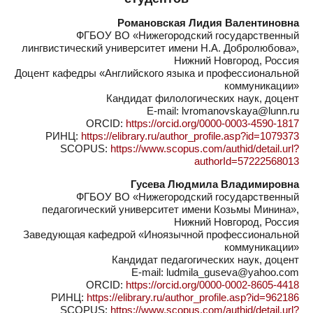
Романовская Лидия Валентиновна
ФГБОУ ВО «Нижегородский государственный
лингвистический университет имени Н.А. Добролюбова»,
Нижний Новгород, Россия
Доцент кафедры «Английского языка и профессиональной
коммуникации»
Кандидат филологических наук, доцент
E-mail: lvromanovskaya@lunn.ru
ORCID:
https://orcid.org/0000-0003-4590-1817
РИНЦ:
https://elibrary.ru/author_profile.asp?id=1079373
SCOPUS:
https://www.scopus.com/authid/detail.url?
authorId=57222568013
Гусева Людмила Владимировна
ФГБОУ ВО «Нижегородский государственный
педагогический университет имени Козьмы Минина»,
Нижний Новгород, Россия
Заведующая кафедрой «Иноязычной профессиональной
коммуникации»
Кандидат педагогических наук, доцент
E-mail: ludmila_guseva@yahoo.com
ORCID:
https://orcid.org/0000-0002-8605-4418
РИНЦ:
https://elibrary.ru/author_profile.asp?id=962186
SCOPUS:
https://www.scopus.com/authid/detail.url?