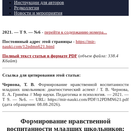
Инструкции для авторов
Редколлегия
Новости и мероприятия
2021. — Т 9. — №6
-
перейти к содержанию номера...
Постоянный адрес этой страницы
-
https://mir-
nauki.com/12pdmn621.html
Полный текст статьи в формате PDF
(
объем файла: 338.4
Кбайт
)
Ссылка для цитирования этой статьи:
Чернова, Т. В.
Формирование нравственной воспитанности
младших школьников: диагностический аспект / Т. В. Чернова,
Е. А. Гринёва // Мир науки. Педагогика и психология. — 2021. —
Т 9. — №6. — URL: https://mir-nauki.com/PDF/12PDMN621.pdf
(дата обращения: 08.08.2026).
Формирование нравственной
воспитанности младших школьников: