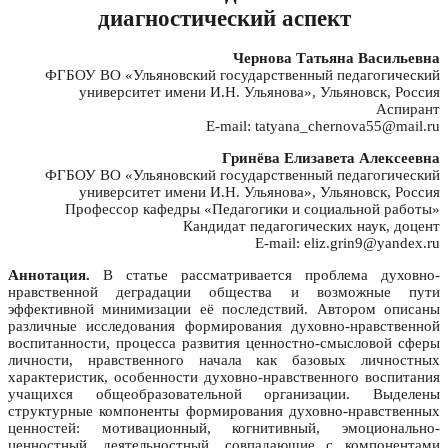
диагностический аспект
Чернова Татьяна Васильевна
ФГБОУ ВО «Ульяновский государственный педагогический
университет имени И.Н. Ульянова», Ульяновск, Россия
Аспирант
E-mail: tatyana_chernova55@mail.ru
Гринёва Елизавета Алексеевна
ФГБОУ ВО «Ульяновский государственный педагогический
университет имени И.Н. Ульянова», Ульяновск, Россия
Профессор кафедры «Педагогики и социальной работы»
Кандидат педагогических наук, доцент
E-mail: eliz.grin9@yandex.ru
Аннотация.
В статье рассматривается проблема духовно-
нравственной деградации общества и возможные пути
эффективной минимизации её последствий. Автором описаны
различные исследования формирования духовно-нравственной
воспитанности, процесса развития ценностно-смысловой сферы
личности, нравственного начала как базовых личностных
характеристик, особенности духовно-нравственного воспитания
учащихся общеобразовательной организации. Выделены
структурные компоненты формирования духовно-нравственных
ценностей: мотивационный, когнитивный, эмоционально-
ценностный, деятельностный, совпадающие с компонентами