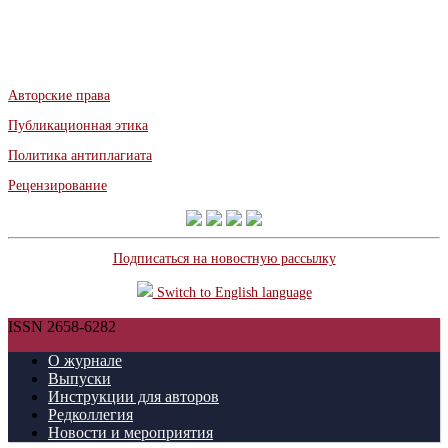
Авторские права
Публикационная этика
Политика антиплагиата
Рецензирование
Подписаться на новостную рассылку
Switch to English language
ISSN 2658-6282
О журнале
Выпуски
Инструкции для авторов
Редколлегия
Новости и мероприятия