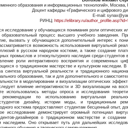
менного образования и информационных технологий», Москва, 
Доцент кафедры «Графического и цифрового ди
E-mail: synax@ya
РИНЦ:
https://elibrary.ru/author_profile.asp?i
я исследование у обучающихся понимания роли оптических и
в образовательный процесс высшего учебного заведения. Пр
ятие, вызвать у обучающихся дополнительный интерес к пон
ассматривается возможность использования виртуальной реал
иллюзий в русском народном костюме, а также создание пла
ных промыслов и этнокультурного наследия среди студентов в
вление роли интерактивного восприятия и современных ци
ющихся о традиционном мастерстве и культурном наследии. В 
а синтеза виртуальной реальности и традиционного национа
ального образования, так и для дополнительного и самостояте
альности в моделировании и визуализации оптических эффект
следует влияние интерактивности и 3D визуализации на восп
те использовались методы опроса и исследования теорети
т рекомендации по использованию виртуальная реальн
студентов дизайну, истории моды, и традиционным рем
одного костюма предоставляют студентам бесценный опыт, до
ое исследование демонстрирует огромный потенциал вирту
дентов-дизайнеров о традиционном мастерстве и создании
м наследием. Оно открывает путь для дальнейших исследов
ктивного обучения и творческого самовыражения.