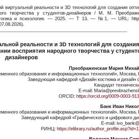
й виртуальной реальности и 3D технологий для создания опти
го творчества у студентов-дизайнеров / М. М. Преображе
гогика и психология. — 2025. — Т 13. — №1. — URL: https:
7.08.2026).
льной реальности и 3D технологий для создани
ии восприятия народного творчества у студент
дизайнеров
Преображенская Мария Миха
менного образования и информационных технологий», Москва, 
Заведующая кафедрой «Дизайн костюма и дизайн 
Кандидат техническ
E-mail: Maria@preobrazhens
ORCID:
https://orcid.org/0009-0003-91
Банк Иван Нико
менного образования и информационных технологий», Москва, 
Заведующий кафедрой «Графического и цифрового ди
E-mail: ivo_bank@
РИНЦ:
https://elibrary.ru/author_profile.asp?id
Волохов Михаил Сер