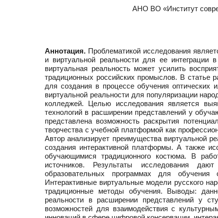
АНО ВО «Институт совре
Аннотация.
Проблематикой исследования являетс
и виртуальной реальности для ее интеграции 
виртуальная реальность может усилить воспри
традиционных российских промыслов. В статье р
для создания в процессе обучения оптических 
виртуальной реальности для популяризации народ
колледжей. Целью исследования является выя
технологий в расширении представлений у обуча
представлена возможность раскрытия потенциал
творчества с учебной платформой как профессион
Автор анализирует преимущества виртуальной ре
создания интерактивной платформы. А также ис
обучающимися традиционного костюма. В рабо
источников. Результаты исследования даю
образовательных программах для обучения 
Интерактивные виртуальные модели русского нар
традиционные методы обучения. Выводы: данн
реальности в расширении представлений у сту
возможностей для взаимодействия с культурны
инноваций в сфере цифровой консервации, интера