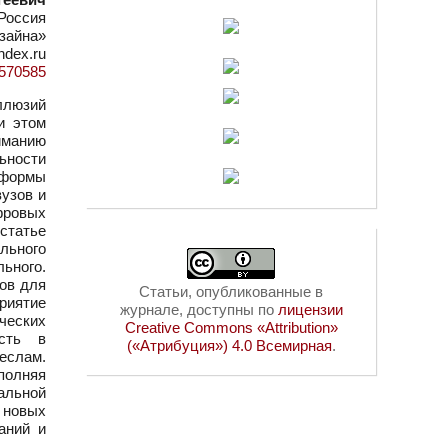
Россия
зайна»
ndex.ru
d=570585
ллюзий
и этом
иманию
ьности
тформы
узов и
фровых
статье
льного
льного.
ов для
Статьи, опубликованные в
риятие
журнале, доступны по
лицензии
ческих
Creative Commons «Attribution»
ость в
(«Атрибуция») 4.0 Всемирная
.
еслам.
полняя
альной
 новых
аний и