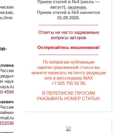
Прием статей в №4 (июль —
ческих
август),
окончен
.
нская,
Прием статей в №5 начнется
//mir-
01.09.2026.
Ответы на часто задаваемые
вопросы авторов
я
Остерегайтесь мошенников!
ов-
По вопросам публикации
йловна
зарегистрированной статьи вы
Россия
можете написать на почту редакции
среды»
или в мессенджер MAX
их наук
+7 925 755 50 99.
kaya.ru
30-4594
В ПЕРЕПИСКЕ ПРОСИМ
УКАЗЫВАТЬ НОМЕР СТАТЬИ.
лаевич
Россия
зайна»
mail.ru
=1152036
геевич