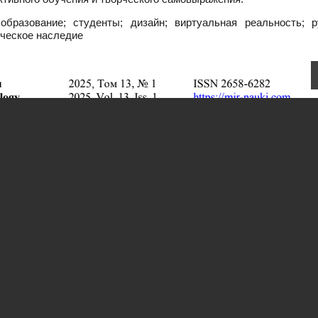
разование; студенты; дизайн; виртуальная реальность; р
ическое наследие