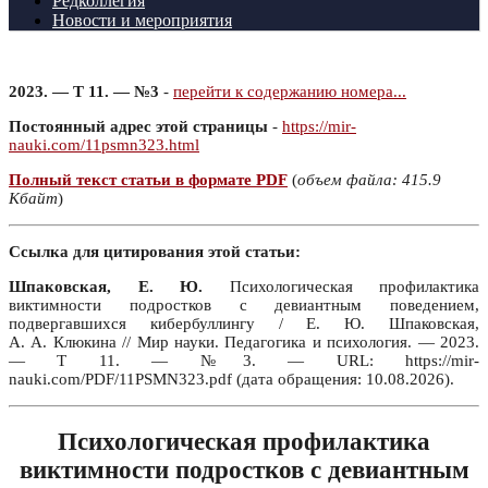
Редколлегия
Новости и мероприятия
2023. — Т 11. — №3
-
перейти к содержанию номера...
Постоянный адрес этой страницы
-
https://mir-
nauki.com/11psmn323.html
Полный текст статьи в формате PDF
(
объем файла: 415.9
Кбайт
)
Ссылка для цитирования этой статьи:
Шпаковская, Е. Ю.
Психологическая профилактика
виктимности подростков с девиантным поведением,
подвергавшихся кибербуллингу / Е. Ю. Шпаковская,
А. А. Клюкина // Мир науки. Педагогика и психология. — 2023.
— Т 11. — №3. — URL: https://mir-
nauki.com/PDF/11PSMN323.pdf (дата обращения: 10.08.2026).
Психологическая профилактика
виктимности подростков с девиантным