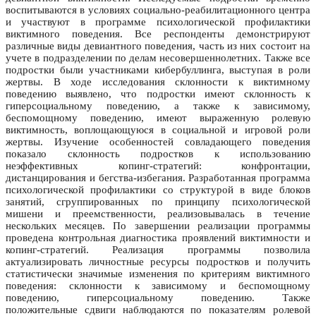
воспитываются в условиях социально-реабилитационного центра
и участвуют в программе психологической профилактики
виктимного поведения. Все респонденты демонстрируют
различные виды девиантного поведения, часть из них состоит на
учете в подразделении по делам несовершеннолетних. Также все
подростки были участниками кибербуллинга, выступая в роли
жертвы. В ходе исследования склонности к виктимному
поведению выявлено, что подростки имеют склонность к
гиперсоциальному поведению, а также к зависимому,
беспомощному поведению, имеют выраженную ролевую
виктимность, воплощающуюся в социальной и игровой роли
жертвы. Изучение особенностей совладающего поведения
показало склонность подростков к использованию
неэффективных копинг-стратегий: конфронтации,
дистанцирования и бегства-избегания. Разработанная программа
психологической профилактики со структурой в виде блоков
занятий, сгруппированных по принципу психологической
мишени и преемственности, реализовывалась в течение
нескольких месяцев. По завершении реализации программы
проведена контрольная диагностика проявлений виктимности и
копинг-стратегий. Реализация программы позволила
актуализировать личностные ресурсы подростков и получить
статистически значимые изменения по критериям виктимного
поведения: склонности к зависимому и беспомощному
поведению, гиперсоциальному поведению. Также
положительные сдвиги наблюдаются по показателям ролевой