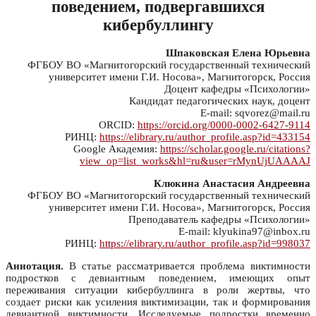
поведением, подвергавшихся
кибербуллингу
Шпаковская Елена Юрьевна
ФГБОУ ВО «Магнитогорский государственный технический
университет имени Г.И. Носова», Магнитогорск, Россия
Доцент кафедры «Психологии»
Кандидат педагогических наук, доцент
E-mail: sqvorez@mail.ru
ORCID:
https://orcid.org/0000-0002-6427-9114
РИНЦ:
https://elibrary.ru/author_profile.asp?id=433154
Google Академия:
https://scholar.google.ru/citations?
view_op=list_works&hl=ru&user=rMynUjUAAAAJ
Клюкина Анастасия Андреевна
ФГБОУ ВО «Магнитогорский государственный технический
университет имени Г.И. Носова», Магнитогорск, Россия
Преподаватель кафедры «Психологии»
E-mail: klyukina97@inbox.ru
РИНЦ:
https://elibrary.ru/author_profile.asp?id=998037
Аннотация.
В статье рассматривается проблема виктимности
подростков с девиантным поведением, имеющих опыт
переживания ситуации кибербуллинга в роли жертвы, что
создает риски как усиления виктимизации, так и формирования
девиантной виктимности. Исследуемые подростки временно