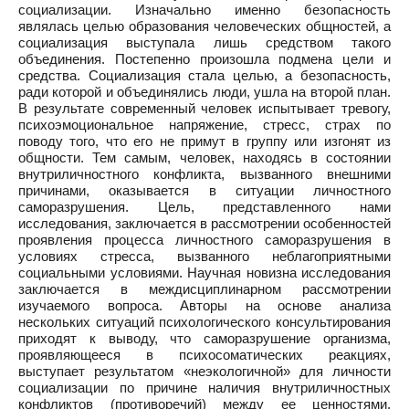
социализации. Изначально именно безопасность
являлась целью образования человеческих общностей, а
социализация выступала лишь средством такого
объединения. Постепенно произошла подмена цели и
средства. Социализация стала целью, а безопасность,
ради которой и объединялись люди, ушла на второй план.
В результате современный человек испытывает тревогу,
психоэмоциональное напряжение, стресс, страх по
поводу того, что его не примут в группу или изгонят из
общности. Тем самым, человек, находясь в состоянии
внутриличностного конфликта, вызванного внешними
причинами, оказывается в ситуации личностного
саморазрушения. Цель, представленного нами
исследования, заключается в рассмотрении особенностей
проявления процесса личностного саморазрушения в
условиях стресса, вызванного неблагоприятными
социальными условиями. Научная новизна исследования
заключается в междисциплинарном рассмотрении
изучаемого вопроса. Авторы на основе анализа
нескольких ситуаций психологического консультирования
приходят к выводу, что саморазрушение организма,
проявляющееся в психосоматических реакциях,
выступает результатом «неэкологичной» для личности
социализации по причине наличия внутриличностных
конфликтов (противоречий) между ее ценностями,