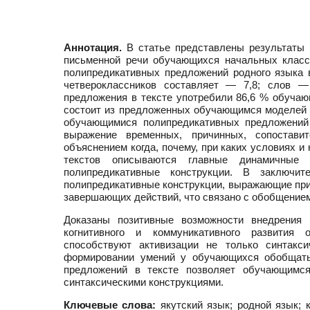
Аннотация.
В статье представлены результаты 
письменной речи обучающихся начальных класс
полипредикативных предложений родного языка в
четвероклассников составляет — 7,8; слов —
предложения в тексте употребили 86,6 % обуча
состоит из предложенных обучающимся моделей п
обучающимися полипредикативных предложений
выражение временных, причинных, сопостави
объяснением когда, почему, при каких условиях и
текстов описываются главные динамичные 
полипредикативные конструкции. В заключи
полипредикативные конструкции, выражающие пр
завершающих действий, что связано с обобщением
Доказаны позитивные возможности внедрения 
когнитивного и коммуникативного развития 
способствуют активизации не только синтакси
формировании умений у обучающихся обобщать 
предложений в тексте позволяет обучающимс
синтаксическими конструкциями.
Ключевые слова:
якутский язык; родной язык; к