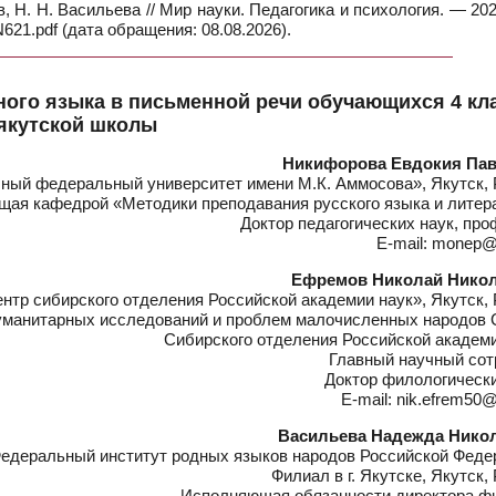
, Н. Н. Васильева // Мир науки. Педагогика и психология. — 20
621.pdf (дата обращения: 08.08.2026).
ого языка в письменной речи обучающихся 4 кл
якутской школы
Никифорова Евдокия Па
ый федеральный университет имени М.К. Аммосова», Якутск, 
ая кафедрой «Методики преподавания русского языка и литер
Доктор педагогических наук, пр
E-mail: monep@
Ефремов Николай Нико
тр сибирского отделения Российской академии наук», Якутск, 
уманитарных исследований и проблем малочисленных народов 
Сибирского отделения Российской академи
Главный научный сот
Доктор филологически
E-mail: nik.efrem50@
Васильева Надежда Нико
едеральный институт родных языков народов Российской Феде
Филиал в г. Якутске, Якутск,
Исполняющая обязанности директора ф