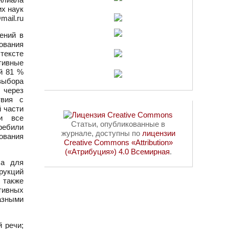
их наук
mail.ru
ений в
ования
тексте
тивные
й 81 %
выбора
 через
твия с
й части
ки все
Статьи, опубликованные в
ребили
журнале, доступны по
лицензии
ования
Creative Commons «Attribution»
(«Атрибуция») 4.0 Всемирная
.
ла для
рукций
 также
тивных
азными
й речи;