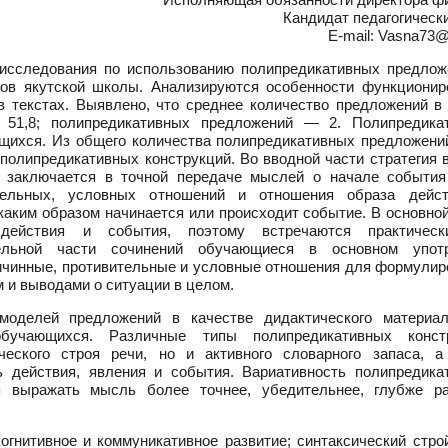
Кандидат педагогическ
E-mail: Vasna73@
исследования по использованию полипредикативных предлож
ов якутской школы. Анализируются особенности функционир
 текстах. Выявлено, что среднее количество предложений в 
 51,8; полипредикативных предложений — 2. Полипредика
ющихся. Из общего количества полипредикативных предложени
олипредикативных конструкций. Во вводной части стратегия 
 заключается в точной передаче мыслей о начале события
тельных, условных отношений и отношения образа дейс
 каким образом начинается или происходит событие. В основно
действия и события, поэтому встречаются практичес
тельной части сочинений обучающиеся в основном упот
ичинные, противительные и условные отношения для формулир
 и выводами о ситуации в целом.
моделей предложений в качестве дидактического материа
обучающихся. Различные типы полипредикативных конст
ческого строя речи, но и активного словарного запаса, а
действия, явления и события. Вариативность полипредика
я выражать мысль более точнее, убедительнее, глубже р
огнитивное и коммуникативное развитие; синтаксический стро