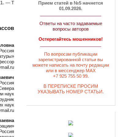
21. — Т
Прием статей в №5 начнется
01.09.2026.
Ответы на часто задаваемые
ассов
вопросы авторов
Остерегайтесь мошенников!
вловна
Россия
По вопросам публикации
атуры»
зарегистрированной статьи вы
офессор
можете написать на почту редакции
mail.ru
или в мессенджер MAX
+7 925 755 50 99.
лаевич
Россия
В ПЕРЕПИСКЕ ПРОСИМ
Севера
УКАЗЫВАТЬ НОМЕР СТАТЬИ.
и наук
рудник
х наук
mail.ru
лаевна
рации»
 Россия
илиала