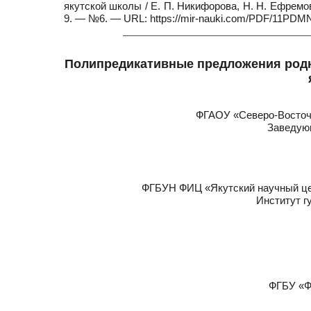
якутской школы / Е. П. Никифорова, Н. Н. Ефремов
9. — №6. — URL: https://mir-nauki.com/PDF/11PDMN
Полипредикативные предложения родн
ФГАОУ «Северо-Восточн
Заведующ
ФГБУН ФИЦ «Якутский научный цен
Институт г
ФГБУ «Ф