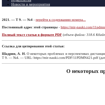
Редколлегия
Новости и мероприятия
2021. — Т 9. — №4
-
перейти к содержанию номера...
Постоянный адрес этой страницы
-
https://mir-nauki.com/11pdm
Полный текст статьи в формате PDF
(
объем файла: 318.6 Кбай
Ссылка для цитирования этой статьи:
Шадрин, А. Н.
О некоторых проблемах и перспективах дистанцион
Т 9. — №4. — URL: https://mir-nauki.com/PDF/11PDMN421.pdf (дат
О некоторых пр