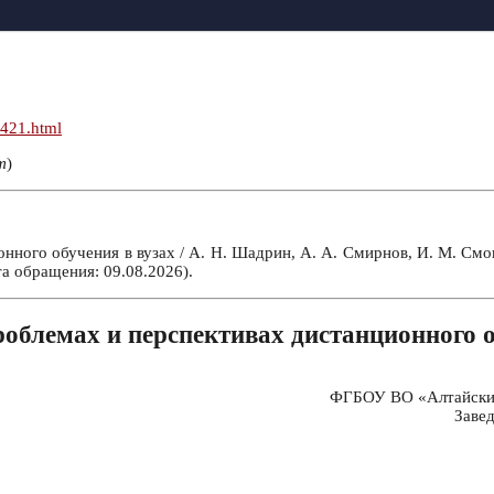
n421.html
т
)
ного обучения в вузах / А. Н. Шадрин, А. А. Смирнов, И. М. Смок
а обращения: 09.08.2026).
облемах и перспективах дистанционного о
ФГБОУ ВО «Алтайский 
Заве