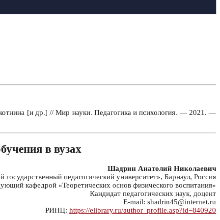
отнина [и др.] // Мир науки. Педагогика и психология. — 2021. —
бучения в вузах
Шадрин Анатолий Николаевич
государственный педагогический университет», Барнаул, Россия
дующий кафедрой «Теоретических основ физического воспитания»
Кандидат педагогических наук, доцент
E-mail: shadrin45@internet.ru
РИНЦ:
https://elibrary.ru/author_profile.asp?id=840920