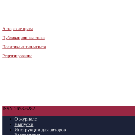
Авторские права
Публикационная этика
Политика антиплагиата
Рецензирование
ISSN 2658-6282
О журнале
Выпуски
Инструкции для авторов