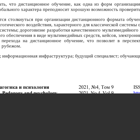
ть, что дистанционное обучение, как одна из форм организации
лобального характера преподносит хорошую возможность проверит
ся столкнуться при организации дистанционного формата обучени
гического воздействия, характерного для классической системы о
истемы; дороговизне разработки качественного мультимедийного 
о обеспечения в виде мультимедийных средств, кейсов, электрон
 перехода на дистанционное обучение, что позволит в перспе
а рубежом.
я; информационная инфраструктура; будущий специалист; обучающ