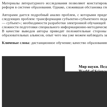
Материалы литературного исследования позволяют констатирова
реформ в системе образования. Однако, сложившая обстановка г
Авторами дается подробный анализ проблем, с которыми придет
следующих проблем: трансформации субъектно-субъектного педаго
— субъект»; необходимости разработки электронной обучающей с
сложности подготовки специального информационно-методическог
В качестве выводов авторы приводят положительные стороны
образовательных альянсов, опыт чего мы уже можем наблюдать з
Ключевые слова:
дистанционное обучение; качество образовани