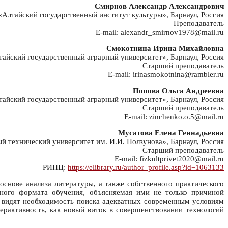
Смирнов Александр Александрович
лтайский государственный институт культуры», Барнаул, Россия
Преподаватель
E-mail: alexandr_smirnov1978@mail.ru
Смокотнина Ирина Михайловна
йский государственный аграрный университет», Барнаул, Россия
Старший преподаватель
E-mail: irinasmokotnina@rambler.ru
Попова Ольга Андреевна
йский государственный аграрный университет», Барнаул, Россия
Старший преподаватель
E-mail: zinchenko.o.5@mail.ru
Мусатова Елена Геннадьевна
 технический университет им. И.И. Ползунова», Барнаул, Россия
Старший преподаватель
E-mail: fizkultprivet2020@mail.ru
РИНЦ:
https://elibrary.ru/author_profile.asp?id=1063133
основе анализа литературы, а также собственного практического
нного формата обучения, объясняемая ими не только причиной
 видят необходимость поиска адекватных современным условиям
ерактивность, как новый виток в совершенствовании технологий