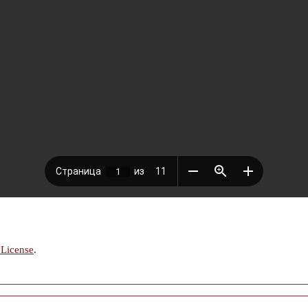
 License
.