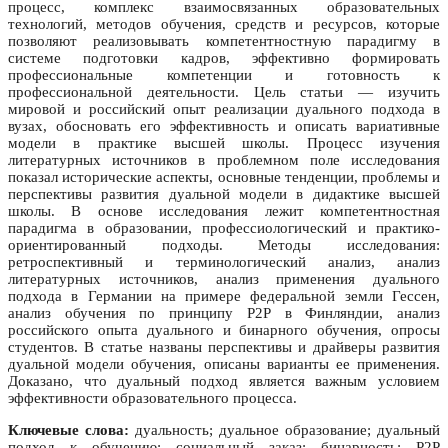
процесс, комплекс взаимосвязанных образовательных
технологий, методов обучения, средств и ресурсов, которые
позволяют реализовывать компетентностную парадигму в
системе подготовки кадров, эффективно формировать
профессиональные компетенции и готовность к
профессиональной деятельности. Цель статьи — изучить
мировой и российский опыт реализации дуального подхода в
вузах, обосновать его эффективность и описать вариативные
модели в практике высшей школы. Процесс изучения
литературных источников в проблемном поле исследования
показал исторические аспекты, основные тенденции, проблемы и
перспективы развития дуальной модели в дидактике высшей
школы. В основе исследования лежит компетентностная
парадигма в образовании, профессиологический и практико-
ориентированный подходы. Методы исследования:
ретроспективный и терминологический анализ, анализ
литературных источников, анализ применения дуального
подхода в Германии на примере федеральной земли Гессен,
анализ обучения по принципу Р2Р в Финляндии, анализ
российского опыта дуального и бинарного обучения, опросы
студентов. В статье названы перспективы и драйверы развития
дуальной модели обучения, описаны варианты ее применения.
Доказано, что дуальный подход является важным условием
эффективности образовательного процесса.
Ключевые слова:
дуальность; дуальное образование; дуальный
подход к обучению; социальный заказ; бинарность; Р2Р