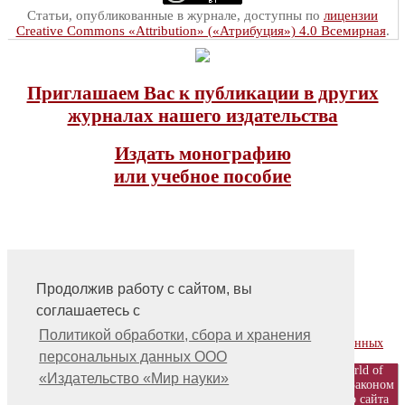
Статьи, опубликованные в журнале, доступны по
лицензии
Creative Commons «Attribution» («Атрибуция») 4.0 Всемирная
.
Приглашаем Вас к публикации в других
журналах нашего издательства
Издать монографию
или учебное пособие
Продолжив работу с сайтом, вы
соглашаетесь с
На главную
Контакты, учредитель, редакция
Политикой обработки, сбора и хранения
Политика обработки, сбора и хранения персональных данных
персональных данных ООО
© ООО «Издательство «Мир науки» \ «Publishing company «World of
«Издательство «Мир науки»
science», LLC Материалы, размещенные на сайте, охраняются Законом
о защите авторских прав. Публикация любых материалов этого сайта