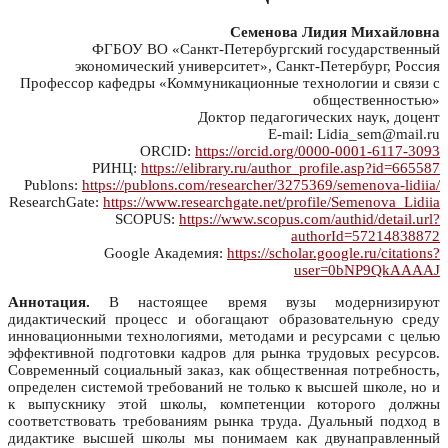
Семенова Лидия Михайловна
ФГБОУ ВО «Санкт-Петербургский государственный
экономический университет», Санкт-Петербург, Россия
Профессор кафедры «Коммуникационные технологии и связи с
общественностью»
Доктор педагогических наук, доцент
E-mail: Lidia_sem@mail.ru
ORCID:
https://orcid.org/0000-0001-6117-3093
РИНЦ:
https://elibrary.ru/author_profile.asp?id=665587
Publons:
https://publons.com/researcher/3275369/semenova-lidiia/
ResearchGate:
https://www.researchgate.net/profile/Semenova_Lidiia
SCOPUS:
https://www.scopus.com/authid/detail.url?
authorId=57214838872
Google Академия:
https://scholar.google.ru/citations?
user=0bNP9QkAAAAJ
Аннотация.
В настоящее время вузы модернизируют
дидактический процесс и обогащают образовательную среду
инновационными технологиями, методами и ресурсами с целью
эффективной подготовки кадров для рынка трудовых ресурсов.
Современный социальный заказ, как общественная потребность,
определен системой требований не только к высшей школе, но и
к выпускнику этой школы, компетенции которого должны
соответствовать требованиям рынка труда. Дуальный подход в
дидактике высшей школы мы понимаем как двунаправленный