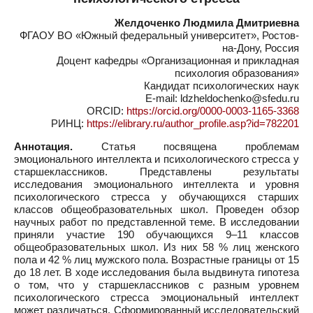
Желдоченко Людмила Дмитриевна
ФГАОУ ВО «Южный федеральный университет», Ростов-
на-Дону, Россия
Доцент кафедры «Организационная и прикладная
психология образования»
Кандидат психологических наук
E-mail: ldzheldochenko@sfedu.ru
ORCID:
https://orcid.org/0000-0003-1165-3368
РИНЦ:
https://elibrary.ru/author_profile.asp?id=782201
Аннотация.
Статья посвящена проблемам
эмоционального интеллекта и психологического стресса у
старшеклассников. Представлены результаты
исследования эмоционального интеллекта и уровня
психологического стресса у обучающихся старших
классов общеобразовательных школ. Проведен обзор
научных работ по представленной теме. В исследовании
приняли участие 190 обучающихся 9–11 классов
общеобразовательных школ. Из них 58 % лиц женского
пола и 42 % лиц мужского пола. Возрастные границы от 15
до 18 лет. В ходе исследования была выдвинута гипотеза
о том, что у старшеклассников с разным уровнем
психологического стресса эмоциональный интеллект
может различаться. Сформированный исследовательский