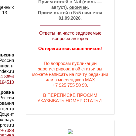
Прием статей в №4 (июль —
денных
август),
окончен
.
Т 13. —
Прием статей в №5 начнется
01.09.2026.
Ответы на часто задаваемые
вопросы авторов
Остерегайтесь мошенников!
льевна
Россия
По вопросам публикации
пирант
зарегистрированной статьи вы
ndex.ru
можете написать на почту редакции
54-8694
или в мессенджер MAX
=1184519
+7 925 755 50 99.
дровна
В ПЕРЕПИСКЕ ПРОСИМ
Россия
УКАЗЫВАТЬ НОМЕР СТАТЬИ.
зования
 центр
Доцент
их наук
pros.ru
89-7389
d=283459