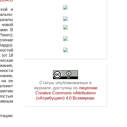
ской и
ально-
 шкалы
 новой
пами. В
окич);
еление
ардо);
ностей
(от 18
ческая
жания,
нности
нания,
 на ее
Статьи, опубликованные в
влияет
журнале, доступны по
лицензии
риятию
Creative Commons «Attribution»
лостью
(«Атрибуция») 4.0 Всемирная
.
тивным
тации;