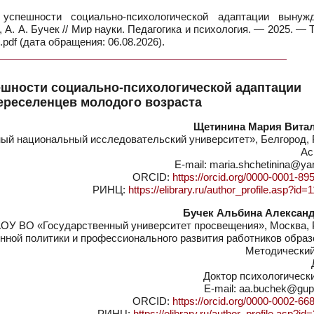
спешности социально-психологической адаптации вынуж
А. А. Бучек // Мир науки. Педагогика и психология. — 2025. — 
pdf (дата обращения: 06.08.2026).
шности социально-психологической адаптации
реселенцев молодого возраста
Щетинина Мария Вита
ый национальный исследовательский университет», Белгород, 
Ас
E-mail: maria.shchetinina@ya
ORCID:
https://orcid.org/0000-0001-89
РИНЦ:
https://elibrary.ru/author_profile.asp?id
Бучек Альбина Алексан
ОУ ВО «Государственный университет просвещения», Москва, 
нной политики и профессионального развития работников обра
Методический
Доктор психологическ
E-mail: aa.buchek@gup
ORCID:
https://orcid.org/0000-0002-66
РИНЦ:
https://elibrary.ru/author_profile.asp?i