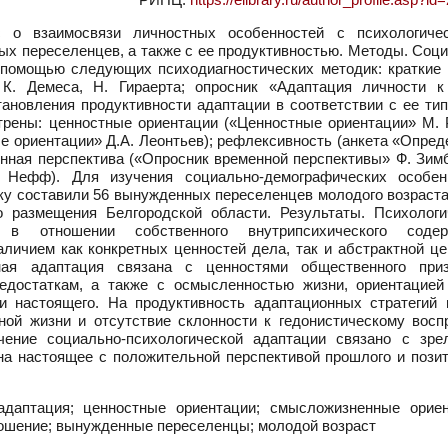
 о взаимосвязи личностных особенностей с психологиче
х переселенцев, а также с ее продуктивностью. Методы. Соци
 помощью следующих психодиагностических методик: краткие
 К. Демеса, Н. Гираерта; опросник «Адаптация личности к
тановления продуктивности адаптации в соответствии с ее ти
рены: ценностные ориентации («Ценностные ориентации» М. Р
ориентации» Д.А. Леонтьев); рефлексивность (анкета «Опред
нная перспектива («Опросник временной перспективы» Ф. Зимб
 Нефф). Для изучения социально-демографических особен
у составили 56 вынужденных переселенцев молодого возраста 
о размещения Белгородской области. Результаты. Психологи
 в отношении собственного внутрипсихического содер
личием как конкретных ценностей дела, так и абстрактной це
ная адаптация связана с ценностями общественного приз
едостаткам, а также с осмысленностью жизни, ориентацией
и настоящего. На продуктивность адаптационных стратегий 
ной жизни и отсутствие склонности к гедонистическому восп
ение социально-психологической адаптации связано с зре
на настоящее с положительной перспективой прошлого и пози
адаптация; ценностные ориентации; смысложизненные ориен
ношение; вынужденные переселенцы; молодой возраст