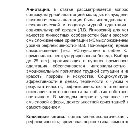
Аннотация.
В статье рассматривается вопрос
социокультурной адаптацией молодых вынужденны
психологическая адаптация была исследована с
психологической и социокультурной адаптации
социокультурной среде» (Л.В. Янковский) для ус
качестве личностных особенностей были рассмот
смысложизненные ориентации («Смысложизненные 
уровня рефлексивности» В.В. Пономарева); време
самоотношение (тест «Сочувствие к себе» К.
применялась неструктурированная беседа. Выборк
до 29 лет), проживающих в пунктах временног
адаптация обеспечивается интернальностью
эмоциональным принятием трудной ситуации и на
красоты природы и искусства. Социокультур
эффективности в делах, терпимости к чужим н
результативность, рефлексивностью в отношени
осознание ответственности за события собствен
настоящего. В молодом возрасте успешное теч
смысловой сферы, деятельностной ориентацией 
самоотношением.
Ключевые слова:
социально-психологическая 
рефлексивность; временная перспектива; самоот