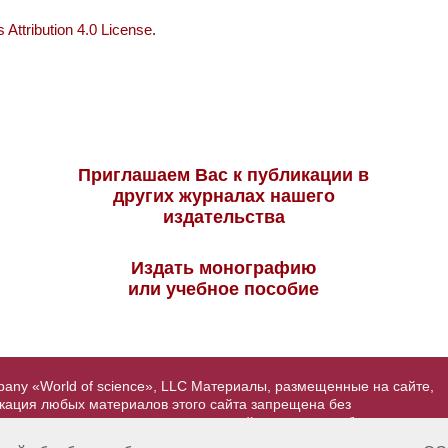
Attribution 4.0 License
.
Приглашаем Вас к публикации в
других журналах нашего
издательства
Издать монографию
или учебное пособие
pany «World of science», LLC Материалы, размещенные на сайте,
икация любых материалов этого сайта запрещена без
вторские права на размещенные на сайте научные публикации
йта - Александр Павлов, pavlov@mir-nauki.com