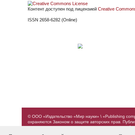
Контент доступен под лицензией
Creative Commons 
ISSN 2658-6282 (Online)
© ООО «Издательство «Мир науки» \ «Publishing com
охраняются Законом о защите авторских прав. Публ
предварительного согласования с издательством. А
принадлежат их авторам. Разработка и поддержка са