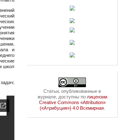
внений
ческий
ческих
учении
онятия
ченики
шении.
иала и
еднего
ческие
м школ
задач;
Статьи, опубликованные в
журнале, доступны по
лицензии
Creative Commons «Attribution»
(«Атрибуция») 4.0 Всемирная
.