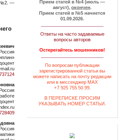
Прием статей в №4 (июль —
— №2. —
август),
окончен
.
Прием статей в №5 начнется
01.09.2026.
него
Ответы на часто задаваемые
вопросы авторов
сеевич
Остерегайтесь мошенников!
Россия
иплин»
 доцент
По вопросам публикации
mail.ru
зарегистрированной статьи вы
d=737124
можете написать на почту редакции
или в мессенджер MAX
оновна
+7 925 755 50 99.
Россия
 работе
В ПЕРЕПИСКЕ ПРОСИМ
 доцент
УКАЗЫВАТЬ НОМЕР СТАТЬИ.
ndex.ru
d=728409
рдовна
Россия
матики
mail.ru