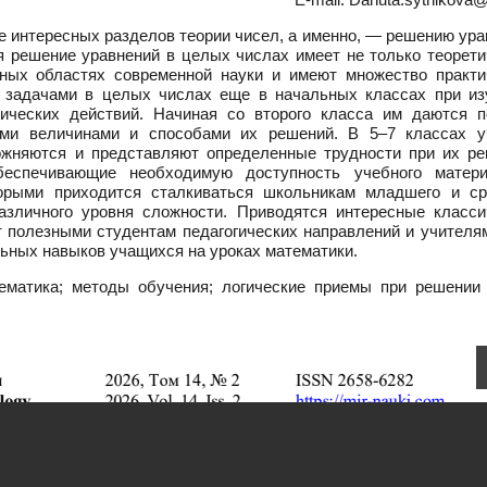
 интересных разделов теории чисел, а именно, — решению ура
я решение уравнений в целых числах имеет не только теорети
чных областях современной науки и имеют множество практи
с задачами в целых числах еще в начальных классах при из
ических действий. Начиная со второго класса им даются п
ыми величинами и способами их решений. В 5–7 классах у
ожняются и представляют определенные трудности при их ре
еспечивающие необходимую доступность учебного матер
орыми приходится сталкиваться школьникам младшего и ср
азличного уровня сложности. Приводятся интересные класси
т полезными студентам педагогических направлений и учителя
ьных навыков учащихся на уроках математики.
матика; методы обучения; логические приемы при решении 