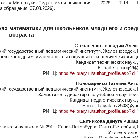
ова - // Мир науки. Педагогика и психология. — 2026. — Т 14. 
а обращения: 07.08.2026).
ках математики для школьников младшего и сред
возраста
Степаненко Геннадий Алек
й государственный педагогический институт», Железноводск, 
цент кафедры «Гуманитарных и социально-экономических дисц
Кандидат технических наук,
E-mail: stepang46@
РИНЦ:
https://elibrary.ru/author_profile.asp?i
Пономаренко Татьяна Ант
й государственный педагогический институт», Железноводск, 
Заместитель директора по учебной и научной
Кандидат педагогических наук,
E-mail: tanyakmv2503@ya
РИНЦ:
https://elibrary.ru/author_profile.asp?i
Сытникова Данута Риша
ательная школа № 291 г. Санкт-Петербурга, Санкт-Петербург, 
Учитель мате
E-mail: Danuta.sytnikova@