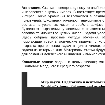
Аннотация.
Статья посвящена одному из наиболее
и неравенств в целых числах. В настоящее врем
интерес. Такие уравнения встречаются в разли
применений. Школьники начинают знакомиться 
состава натуральных чисел и свойств арифмет
буквенных выражений, уравнений с неизвестн
осваивают множество целых чисел. Задачи усл
Здесь собраны простые методы обучения, об
помогающие усвоить логические приемы, с кот
возраста при решении задач в целых числах р
задачи из «старых» книг. Материалы статьи буду
для развития логического мышления и вычислител
Ключевые слова:
задачи в целых числах; мате
школьники младшего и среднего возраста