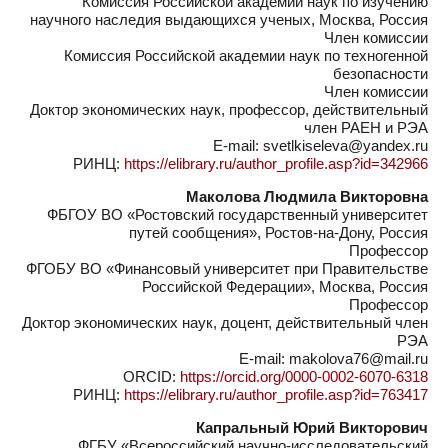
Комиссия Российской академии наук по изучению
научного наследия выдающихся ученых, Москва, Россия
Член комиссии
Комиссия Российской академии наук по техногенной
безопасности
Член комиссии
Доктор экономических наук, профессор, действительный
член РАЕН и РЭА
E-mail: svetlkiseleva@yandex.ru
РИНЦ:
https://elibrary.ru/author_profile.asp?id=342966
Маколова Людмила Викторовна
ФБГОУ ВО «Ростовский государственный университет
путей сообщения», Ростов-на-Дону, Россия
Профессор
ФГОБУ ВО «Финансовый университет при Правительстве
Российской Федерации», Москва, Россия
Профессор
Доктор экономических наук, доцент, действительный член
РЭА
Е-mail: makolova76@mail.ru
ORCID:
https://orcid.org/0000-0002-6070-6318
РИНЦ:
https://elibrary.ru/author_profile.asp?id=763417
Капральный Юрий Викторович
ФГБУ «Всероссийский научно-исследовательский