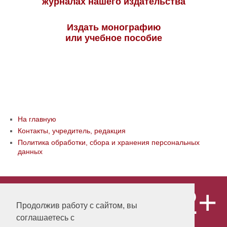
журналах нашего издательства
Издать монографию
или учебное пособие
На главную
Контакты, учредитель, редакция
Политика обработки, сбора и хранения персональных
данных
12+
© ООО «Издательство «Мир науки» \
«Publishing company «World of science»,
Продолжив работу с сайтом, вы
LLC Материалы, размещенные на сайте,
соглашаетесь с
охраняются Законом о защите авторских