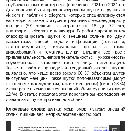
опубликованных в интернете (в период с 2021 по 2024 гг.).
Для анализа были проанализированы шутки в группах в
vk.com и паблики в telegram, которые специализируются
на юморе, а также статусы в различных мессенджерах у
женщин (57 женщин в возрасте от 18 до 72 лет,
платформы telegram и whatsapp). В работе предлагается
классифицировать шутки о внешнем облике по двум
параметрам: способ подачи информации (текстовые,
тексто-визуальные, визуальные посты, а также
видеоформат) и тематика шутки: (лишний вес; рост;
привлекательность/непривлекательность; ухоженность/
неухоженность; строение тела и лица; пигментация).
Также в работе приводится гендерный анализ шуток,
выявлено, что чаще всего (около 60 %) объектом шуток
выступают женщины, реже шутки полонезависимы (могут
относится как к мужчинам, так и к женщинам) (около 28 %)
и еще реже высмеивается внешний облик мужчины (около
12 %). В статье предлагаются перспективы исследования
и анализа и шуток про внешний облик.
Ключевые слова:
шутка; мем; юмор; лукизм; внешний
облик; лишний вес; непривлекательность; рост