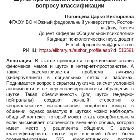
вопросу классификации
Погонцева Дарья Викторовна
ФГАОУ ВО «Южный федеральный университет», Ростов-
на-Дону, Россия
Доцент кафедры «Социальной психологии»
Кандидат психологических наук, доцент
E-mail: dpogontseva@gmail.com
РИНЦ:
https://elibrary.ru/author_profile.asp?id=513581
Аннотация.
В статье приводится теоретический анализ
феноменов мемов и шуток в интернет-пространстве. А
также рассматривается проблема лукизма
(кибербуллинга) в социальных сетях и пабликах.
Поднимается вопрос о скрытом лукизме, за счет условной
анонимности и не персонализированности обращения в
шутке. Такая обезличенность (ряд шуток гендерно-
нейтральны) создают ложный стереотип о
«нормальности» использования подобного юмора в
общении, однако зачастую в шутках можно наблюдать
обидный контекст, который может стать оскорбительным
если высмеивает особенность внешнего облика, которая
имеет место у реципиента общения. С целью
классифицировать шутки про внешний облик были
проанализированы 535 юмористических постов,