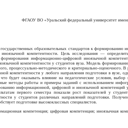
ФГАОУ ВО «Уральский федеральный университет имени 
 государственных образовательных стандартов к формированию и
 иноязычной компетентности. Цель исследования — определи
 формирования информационно-цифровой иноязычной компетент
оязычной компетентности у студентов вуза. Модель формировани
ного, процессуально-методического и критериально-оценочного. В
ой компетентности у любого направления подготовки в вузе, одн
, что будет оказывать влияние на педагогические условия, выб
ьные методы работы и примеры заданий с использованием инфог
рованию информационной, цифровой и иноязычной компетенций у
ьтатам первого семестра показали рост показателей у студент
ности у студентов различных направлений подготовки. Получен
бствует подготовке высококлассных специалистов.
рмационная компетенция; цифровая компетенция; иноязычная ком