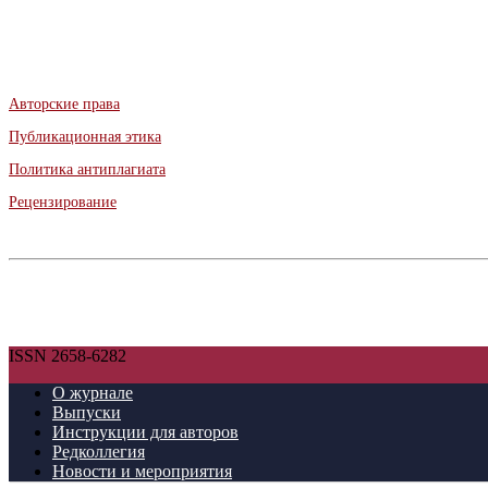
Авторские права
Публикационная этика
Политика антиплагиата
Рецензирование
ISSN 2658-6282
О журнале
Выпуски
Инструкции для авторов
Редколлегия
Новости и мероприятия