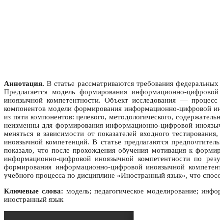
Аннотация.
В статье рассматриваются требования федеральных
Предлагается модель формирования информационно-цифровой
иноязычной компетентности. Объект исследования — процесс
компонентов модели формирования информационно-цифровой ин
из пяти компонентов: целевого, методологического, содержатель
неизменны для формирования информационно-цифровой иноязычн
меняться в зависимости от показателей входного тестирования
иноязычной компетенций. В статье предлагаются предпочтител
показало, что после прохождения обучения мотивация к форми
информационно-цифровой иноязычной компетентности по резул
формирования информационно-цифровой иноязычной компетент
учебного процесса по дисциплине «Иностранный язык», что спосо
Ключевые слова:
модель; педагогическое моделирование; инфо
иностранный язык