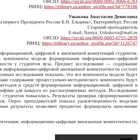
ORCID:
https://orcid.org/0000-0002-9066-6783
РИНЦ:
https://elibrary.ru/author_profile.asp?id=778180
Ушакова Анастасия Денисовна
первого Президента России Б.Н. Ельцина», Екатеринбург, Россия
Старший преподаватель
E-mail: Nastya_Ushakova@mail.ru
ORCID:
https://orcid.org/0000-0003-0755-2839
РИНЦ:
https://elibrary.ru/author_profile.asp?id=1126747
нформационной, цифровой и иноязычной компетенций студентов.
ть компоненты модели формирования информационно-цифровой
ности у студентов вуза. Предмет исследования — содержание
я информационно-цифровой иноязычной компетентности состоит
 рамках исследования показано, что все компоненты модели будут
ако содержание процессуально-методического компонента будут
ор методов и средств формирования информационной, цифровой и
рафики для каждого из рассматриваемых методов. Исследование
 студентов повысилась. Результаты проверки сформированности
ов. Опрос преподавателей показал удовлетворенность моделью
ные результаты позволяют предметно формировать наполнение
петенция; информационно-цифровая иноязычная компетентность;