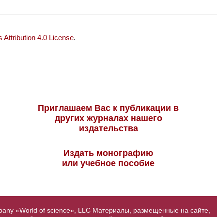
Attribution 4.0 License
.
Приглашаем Вас к публикации в
других журналах нашего
издательства
Издать монографию
или учебное пособие
pany «World of science», LLC Материалы, размещенные на сайте,