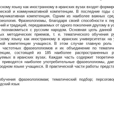
скому языку как иностранному в иранских вузах входят форми
ической и коммуникативной компетенции. В последние годы 
муникативная компетенция. Одним из наиболее важных сре
зеология. Фразеологизмы, благодаря своей способности к пе
ний и традиций, передаваемых от одного поколения другому в у
 познакомиться с русским народом. Основная цель данной 
х методических приемов, т. е. тематического обучения р
скому языку как иностранному в иранских университетах на 
ной компетенции учащихся. В этом случае главную роль 
 частотных фразеологизмов и их объединение по тематич
екции, состоящей из 185 наиболее распространенных р
зуемых в иранских вузах. Каждая часть содержит теоретиче
и приводятся наиболее употребительные фразеологизмы, дае
 родном языке учащихся. В практической части работы предст
бучения фразеологизмам; тематический подбор; персогово
идский язык