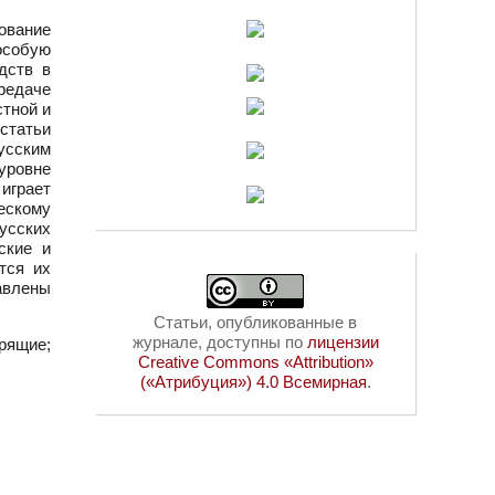
рование
особую
дств в
редаче
стной и
статьи
усским
уровне
играет
ескому
усских
ские и
тся их
авлены
Статьи, опубликованные в
журнале, доступны по
лицензии
рящие;
Creative Commons «Attribution»
(«Атрибуция») 4.0 Всемирная
.