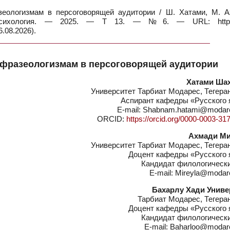
ологизмам в персоговорящей аудитории / Ш. Хатами, М. А
психология. — 2025. — Т 13. — №6. — URL: https:/
.08.2026).
 фразеологизмам в персоговорящей аудитории
Хатами Ша
Университет Тарбиат Модарес, Тегера
Аспирант кафедры «Русского 
E-mail: Shabnam.hatami@modare
ORCID:
https://orcid.org/0000-0003-31
Ахмади М
Университет Тарбиат Модарес, Тегера
Доцент кафедры «Русского 
Кандидат филологически
E-mail: Mireyla@modare
Бахарлу Хади Униве
Тарбиат Модарес, Тегера
Доцент кафедры «Русского 
Кандидат филологически
E-mail: Baharloo@modare