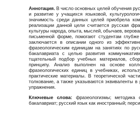
Аннотация.
В число основных целей обучения рус
и развитие у учащихся языковой, культуролог
значимость среди данных целей приобрела ком
реализации данной цели считается русская фра
культуры народа, опыта, мыслей, обычаев, верова
письменной форме, помогают студентам глубже
заключается в описании одного из эффективны
фразеологическим единицам на занятиях по рус
бакалавриата с целью развития коммуникатив
тщательный подбор учебных материалов, сбор
принципу. Анализ выполнен на основе колл
фразеологических единиц в учебниках, исполь
практические материалы. В теоретической част
толкование, а также указываются эквиваленты в
упражнения.
Ключевые слова:
фразеологизмы; методика о
бакалавриат; русский язык как иностранный; перс