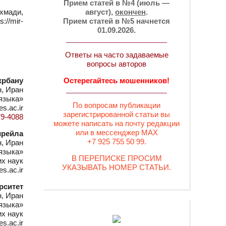
Прием статей в №4 (июль —
хмади,
август),
окончен
.
/mir-
Прием статей в №5 начнется
01.09.2026.
Ответы на часто задаваемые
вопросы авторов
хрбану
Остерегайтесь мошенников!
н, Иран
языка»
По вопросам публикации
s.ac.ir
зарегистрированной статьи вы
79-4088
можете написать на почту редакции
или в мессенджер MAX
ирейла
+7 925 755 50 99.
н, Иран
языка»
В ПЕРЕПИСКЕ ПРОСИМ
х наук
УКАЗЫВАТЬ НОМЕР СТАТЬИ.
s.ac.ir
рситет
н, Иран
языка»
х наук
s.ac.ir