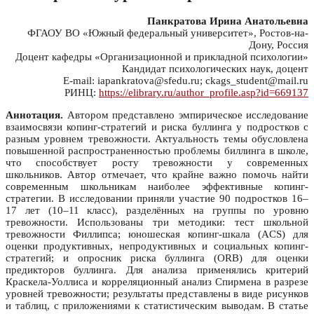
Панкратова Ирина Анатольевна
ФГАОУ ВО «Южный федеральный университет», Ростов-на-
Дону, Россия
Доцент кафедры «Организационной и прикладной психологии»
Кандидат психологических наук, доцент
E-mail: iapankratova@sfedu.ru; ckags_student@mail.ru
РИНЦ:
https://elibrary.ru/author_profile.asp?id=669137
Аннотация.
Автором представлено эмпирическое исследование
взаимосвязи копинг-стратегий и риска буллинга у подростков с
разным уровнем тревожности. Актуальность темы обусловлена
повышенной распространенностью проблемы биллинга в школе,
что способствует росту тревожности у современных
школьников. Автор отмечает, что крайне важно помочь найти
современным школьникам наиболее эффективные копинг-
стратегии. В исследовании приняли участие 90 подростков 16–
17 лет (10–11 класс), разделённых на группы по уровню
тревожности. Использованы три методики: тест школьной
тревожности Филлипса; юношеская копинг-шкала (ACS) для
оценки продуктивных, непродуктивных и социальных копинг-
стратегий; и опросник риска буллинга (ORB) для оценки
предикторов буллинга. Для анализа применялись критерий
Краскела-Уоллиса и корреляционный анализ Спирмена в разрезе
уровней тревожности; результаты представлены в виде рисунков
и таблиц, с приложениями к статистическим выводам. В статье