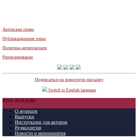
Авторские права
Публикационная этика
Политика антиплагиата
Рецензирование
Подписаться на новостную рассылку
Switch to English language
ISSN 2658-6282
О журнале
Выпуски
Инструкции для авторов
Редколлегия
Новости и мероприятия