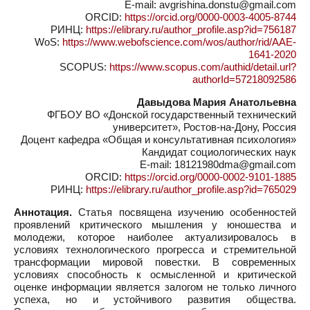
E-mail: avgrishina.donstu@gmail.com
ORCID:
https://orcid.org/0000-0003-4005-8744
РИНЦ:
https://elibrary.ru/author_profile.asp?id=756187
WoS:
https://www.webofscience.com/wos/author/rid/AAE-
1641-2020
SCOPUS:
https://www.scopus.com/authid/detail.url?
authorId=57218092586
Давыдова Мария Анатольевна
ФГБОУ ВО «Донской государственный технический
университет», Ростов-на-Дону, Россия
Доцент кафедра «Общая и консультативная психология»
Кандидат социологических наук
E-mail: 18121980dma@gmail.com
ORCID:
https://orcid.org/0000-0002-9101-1885
РИНЦ:
https://elibrary.ru/author_profile.asp?id=765029
Аннотация.
Статья посвящена изучению особенностей
проявлений критического мышления у юношества и
молодежи, которое наиболее актуализировалось в
условиях технологического прогресса и стремительной
трансформации мировой повестки. В современных
условиях способность к осмысленной и критической
оценке информации является залогом не только личного
успеха, но и устойчивого развития общества.