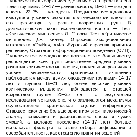
Эмпирическая выборка исследования была представлена
тремя группами: 14–17 — ранняя юность, 18–21 — поздняя
юность, 22–35 — молодость. Предметом исследования
выступили уровень развития критического мышления и
его предикторы у разных возрастных групп. В
диагностический пакет исследования вошли — Тест
«Критическое мышление» Л. Старки, Тест «Критическое
мышление» Дж. Кинчер, Опросник эмоционального
интеллекта «ЭмИн», «Мельбурнский опросник принятия
решений», Стратегии информационного поведения (СИП).
Эмпирическое исследование показало, что большинству
респондентов всех групп свойственен средний уровень
развития критического мышления, наименьшие различия в
уровне выраженности критического мышления
наблюдаются между двумя юношескими группами- 14–17
лет и группой 18–21 лет, более высокий уровень
критического мышления наблюдается в старшей
возрастной группе 22–35 лет. По результатам
исследования установлено, что различаются механизмы
осуществления критической оценки информации.
Старшее поколение больше ориентируются на логический
анализ, понимание и распознавание своих и чужих
эмоций, а молодое поколение (14–17 лет) больше
использует фильтры на этапе отбора информации и
сверхбдительность, как стратегию принятия решений.