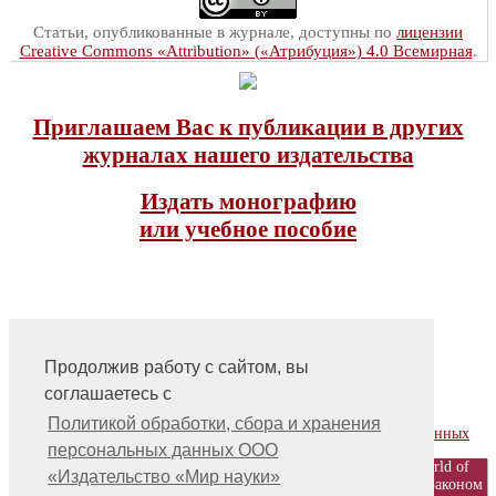
Статьи, опубликованные в журнале, доступны по
лицензии
Creative Commons «Attribution» («Атрибуция») 4.0 Всемирная
.
Приглашаем Вас к публикации в других
журналах нашего издательства
Издать монографию
или учебное пособие
Продолжив работу с сайтом, вы
соглашаетесь с
На главную
Контакты, учредитель, редакция
Политикой обработки, сбора и хранения
Политика обработки, сбора и хранения персональных данных
персональных данных ООО
© ООО «Издательство «Мир науки» \ «Publishing company «World of
«Издательство «Мир науки»
science», LLC Материалы, размещенные на сайте, охраняются Законом