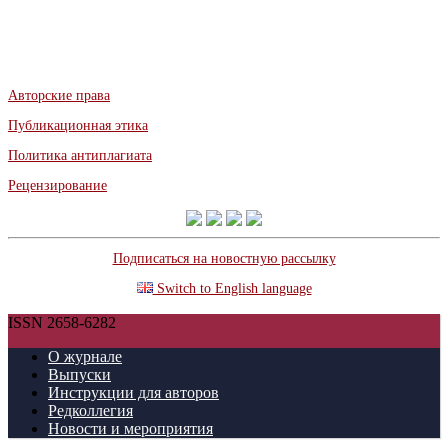
Авторские права
Публикационная этика
Политика антиплагиата
Рецензирование
Подписаться на новостную рассылку
Switch to English language
ISSN 2658-6282
О журнале
Выпуски
Инструкции для авторов
Редколлегия
Новости и мероприятия